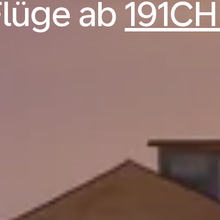
Flüge ab
191CH