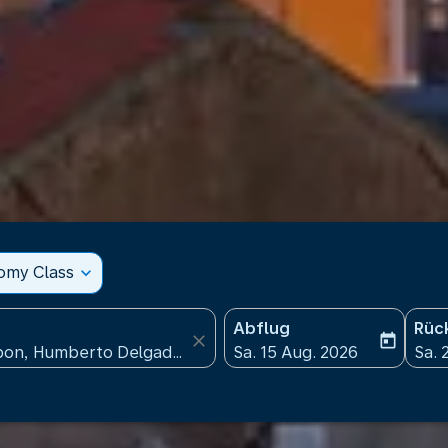
nomy Class
expand_more
Abflug
Rüc
close
today
fc-booking-departure-date
fc-b
Sa. 15 Aug. 2026
Sa. 