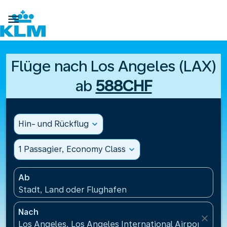

Flüge nach Los Angeles (LAX)
ab
588CHF
Hin- und Rückflug
expand_more
1 Passagier, Economy Class
expand_more
Ab
Stadt, Land oder Flughafen
Nach
close
Los Angeles, Los Angeles International Airport(LAX