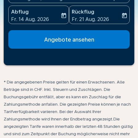
Abflug
Rückflug
today
today
fc-booking-departure-date-aria-label
fc-booking-return-date-ari
Fr. 14 Aug. 2026
Fr. 21 Aug. 2026
Angebote ansehen
* Die angegebenen Preise gelten für einen Erwachsenen. Alle
Beträge sind in CHF. Inkl. Steuern und Zuschlägen. Die
Buchungsgebühr entfällt, aber es kann ein Zuschlag für die
Zahlungsmethode anfallen. Die gezeigten Preise können je nach
Tarifverfügbarkeit variieren. Bei der Auswahl Ihrer
Zahlungsmethode wird Ihnen der Endbetrag angezeigt.Die
angezeigten Tarife waren innerhalb der letzten 48 Stunden gültig
und sind zum Zeitpunkt der Buchung möglicherweise nicht mehr