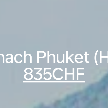
nach Phuket (
835CHF