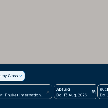
nomy Class
expand_more
Abflug
Rüc
close
today
fc-booking-departure-date
fc-b
Do. 13 Aug. 2026
Do. 