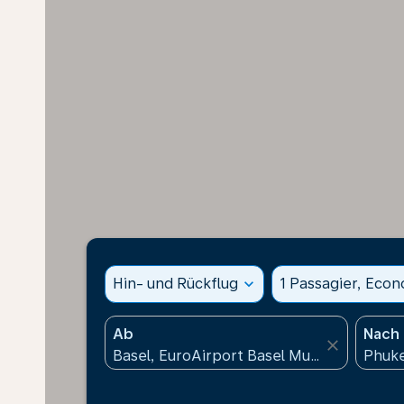
Hin- und Rückflug
expand_more
1 Passagier, Eco
Ab
Nach
close