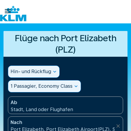

Flüge nach Port Elizabeth
(PLZ)
Hin- und Rückflug
expand_more
1 Passagier, Economy Class
expand_more
Ab
Stadt, Land oder Flughafen
Nach
close
Port Elizabeth, Port Elizabeth Airport(PLZ), Südafri