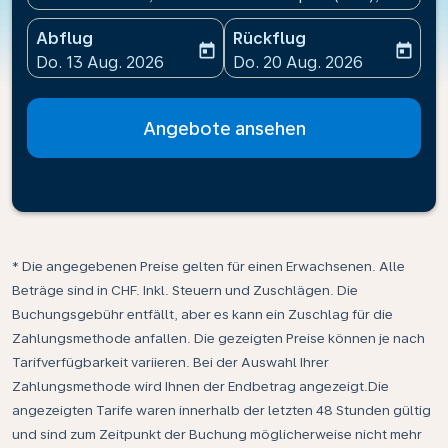
Abflug
Rückflug
today
today
fc-booking-departure-date-aria-label
fc-booking-return-date-ari
Do. 13 Aug. 2026
Do. 20 Aug. 2026
Angebote ansehen
* Die angegebenen Preise gelten für einen Erwachsenen. Alle
Beträge sind in CHF. Inkl. Steuern und Zuschlägen. Die
Buchungsgebühr entfällt, aber es kann ein Zuschlag für die
Zahlungsmethode anfallen. Die gezeigten Preise können je nach
Tarifverfügbarkeit variieren. Bei der Auswahl Ihrer
Zahlungsmethode wird Ihnen der Endbetrag angezeigt.Die
angezeigten Tarife waren innerhalb der letzten 48 Stunden gültig
und sind zum Zeitpunkt der Buchung möglicherweise nicht mehr