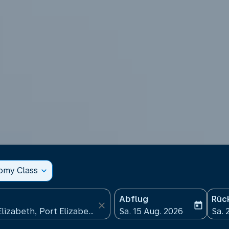
nomy Class
expand_more
Abflug
Rüc
close
today
fc-booking-departure-date
fc-b
Sa. 15 Aug. 2026
Sa. 