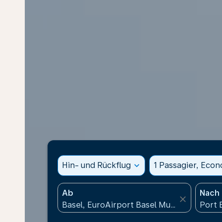
Hin- und Rückflug
expand_more
1 Passagier, Eco
Ab
Nach
close