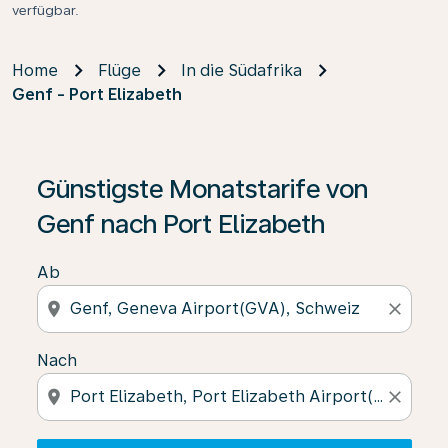
verfügbar.
Home
Flüge
In die Südafrika
Genf - Port Elizabeth
Wenn keine Ergebnisse gefunden wurden, klicken Sie 
Günstigste Monatstarife von
Genf nach Port Elizabeth
Ab
location_on
close
Nach
location_on
close