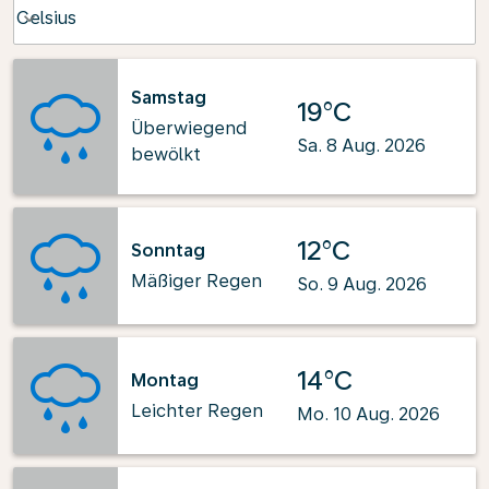
Weather unit option Celsius Selected
Celsius
keyboard_arrow_down
Samstag
19°C
Überwiegend
Sa. 8 Aug. 2026
bewölkt
12°C
Sonntag
Mäßiger Regen
So. 9 Aug. 2026
14°C
Montag
Leichter Regen
Mo. 10 Aug. 2026