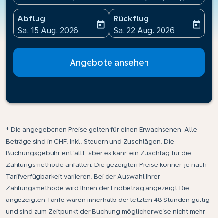
Abflug
Rückflug
today
today
fc-booking-departure-date-aria-label
fc-booking-return-date-ari
Sa. 15 Aug. 2026
Sa. 22 Aug. 2026
Angebote ansehen
* Die angegebenen Preise gelten für einen Erwachsenen. Alle
Beträge sind in CHF. Inkl. Steuern und Zuschlägen. Die
Buchungsgebühr entfällt, aber es kann ein Zuschlag für die
Zahlungsmethode anfallen. Die gezeigten Preise können je nach
Tarifverfügbarkeit variieren. Bei der Auswahl Ihrer
Zahlungsmethode wird Ihnen der Endbetrag angezeigt.Die
angezeigten Tarife waren innerhalb der letzten 48 Stunden gültig
und sind zum Zeitpunkt der Buchung möglicherweise nicht mehr