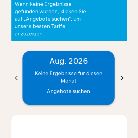
Wenn keine Ergebnisse
gefunden wurden, klicken Sie
auf „Angebote suchen“, um
unsere besten Tarife
anzuzeigen.
Aug. 2026
Keine Ergebnisse für diesen
Ke
chevron_left
chevron_right
Monat
Angebote suchen
Displaying fares for August-2026