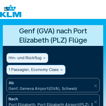

Genf (GVA) nach Port
Elizabeth (PLZ) Flüge
Hin- und Rückflug
expand_more
1 Passagier, Economy Class
expand_more
Ab
close
Genf, Geneva Airport(GVA), Schweiz
Nach
close
Port Elizabeth, Port Elizabeth Airport(PLZ), Südafri