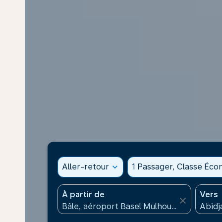
Aller-retour
expand_more
1 Passager, Classe Éc
À partir de
Vers
close