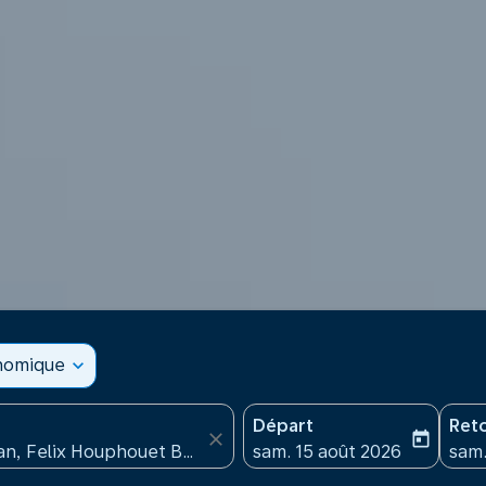
onomique
expand_more
Départ
Ret
close
today
fc-booking-departure-date
fc-b
sam. 15 août 2026
sam.