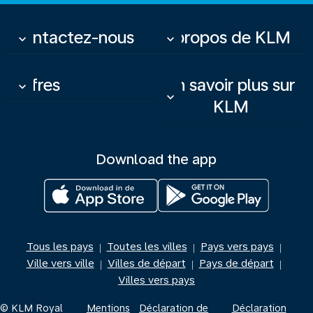
Contactez-nous
À propos de KLM
keyboard_arrow_down
keyboard_arrow_down
Offres
En savoir plus sur
keyboard_arrow_down
keyboard_arrow_down
KLM
Download the app
Tous les pays
Toutes les villes
Pays vers pays
|
|
|
Ville vers ville
Villes de départ
Pays de départ
|
|
|
Villes vers pays
© KLM Royal
Mentions
Déclaration de
Déclaration