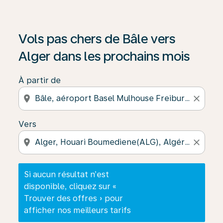
Si aucun résultat n’est disponible, cliquez sur « Trouver
Vols pas chers de Bâle vers
Alger dans les prochains mois
À partir de
location_on
close
Vers
location_on
close
Si aucun résultat n’est
disponible, cliquez sur «
Trouver des offres » pour
afficher nos meilleurs tarifs