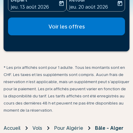
today
today
fc-booking-departure-date-aria-label
fc-booking-return-date-ari
jeu. 13 août 2026
jeu. 20 août 2026
Voir les offres
* Les prix affichés sont pour 1 adulte. Tous les montants sont en
CHF. Les taxes et les suppléments sont compris. Aucun frais de
réservation n’est applicable, mais un supplément peut s’appliquer
pour le paiement. Les prix affichés peuvent varier en fonction de
la disponibilité du tarif. Les tarifs affichés ont été enregistrés au
cours des dernières 48 h et peuvent ne pas être disponibles au
moment de la réservation.
Accueil
Vols
Pour Algérie
Bâle - Alger