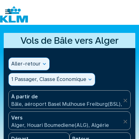

Vols de Bâle vers Alger
Aller-retour
expand_more
1 Passager, Classe Économique
expand_more
À partir de
close
Bâle, aéroport Basel Mulhouse Freiburg(BSL), Suisse
Vers
close
Alger, Houari Boumediene(ALG), Algérie
Départ
Retour