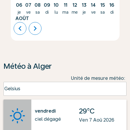
06
07
08
09
10
11
12
13
14
15
16
17
je
ve
sa
di
lu
ma
me
je
ve
sa
di
lu
AOÛT
chevron_left
chevron_right
Météo à Alger
Unité de mesure météo
:
Weather unit option Celsius Selected
Celsius
keyboard_arrow_down
29°C
vendredi
ciel dégagé
Ven 7 Aoû 2026