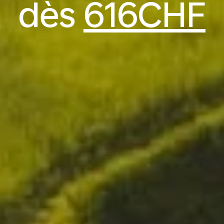
dès
616CHF