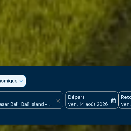
onomique
expand_more
Départ
Ret
close
today
fc-booking-departure-date
fc-b
ven. 14 août 2026
ven.