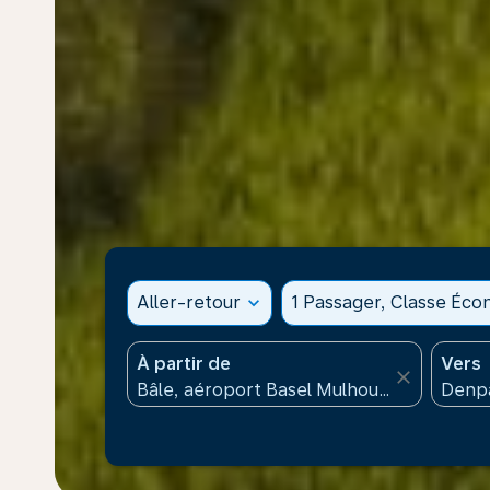
Aller-retour
expand_more
1 Passager, Classe Éc
À partir de
Vers
close