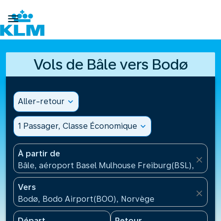

Vols de Bâle vers Bodø
Aller-retour
expand_more
1 Passager, Classe Économique
expand_more
À partir de
close
Bâle, aéroport Basel Mulhouse Freiburg(BSL), Suisse
Vers
close
Bodø, Bodo Airport(BOO), Norvège
Départ
Retour