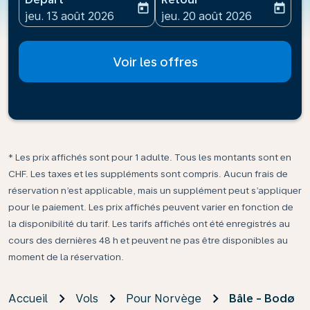
today
today
fc-booking-departure-date-aria-label
fc-booking-return-date-ari
jeu. 13 août 2026
jeu. 20 août 2026
Voir les offres
* Les prix affichés sont pour 1 adulte. Tous les montants sont en
CHF. Les taxes et les suppléments sont compris. Aucun frais de
réservation n’est applicable, mais un supplément peut s’appliquer
pour le paiement. Les prix affichés peuvent varier en fonction de
la disponibilité du tarif. Les tarifs affichés ont été enregistrés au
cours des dernières 48 h et peuvent ne pas être disponibles au
moment de la réservation.
Accueil
Vols
Pour Norvège
Bâle - Bodø