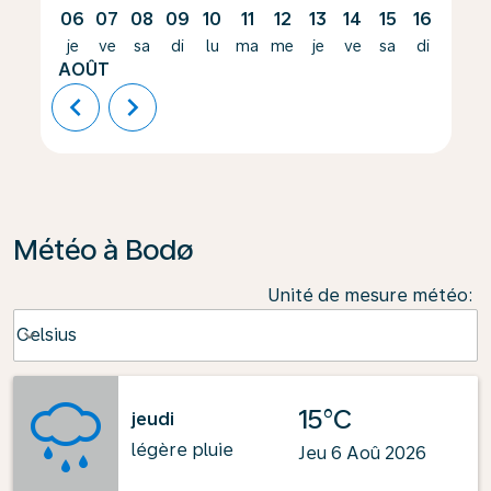
06
07
08
09
10
11
12
13
14
15
16
17
je
ve
sa
di
lu
ma
me
je
ve
sa
di
lu
AOÛT
chevron_left
chevron_right
Météo à Bodø
Unité de mesure météo
:
Weather unit option Celsius Selected
Celsius
keyboard_arrow_down
15°C
jeudi
légère pluie
Jeu 6 Aoû 2026