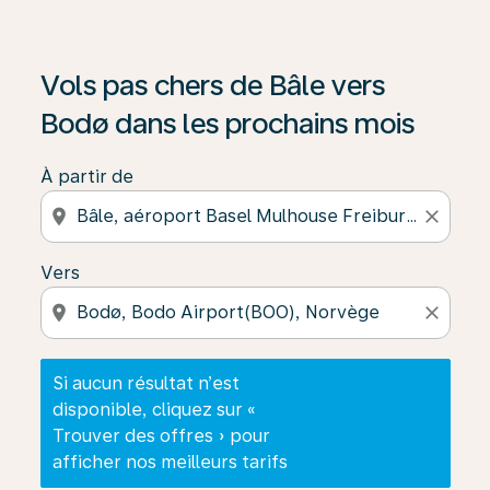
Si aucun résultat n’est disponible, cliquez sur « Trouver
Vols pas chers de Bâle vers
Bodø dans les prochains mois
À partir de
location_on
close
Vers
location_on
close
Si aucun résultat n’est
disponible, cliquez sur «
Trouver des offres » pour
afficher nos meilleurs tarifs