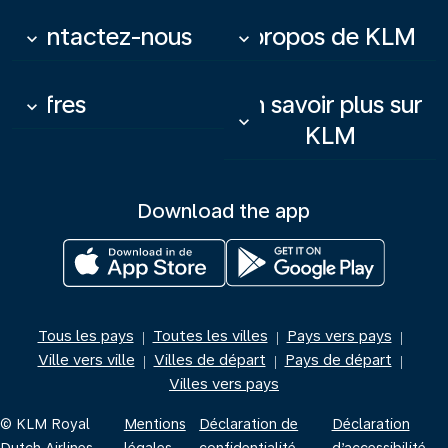
Contactez-nous
À propos de KLM
keyboard_arrow_down
keyboard_arrow_down
Offres
En savoir plus sur
keyboard_arrow_down
keyboard_arrow_down
KLM
Download the app
Tous les pays
Toutes les villes
Pays vers pays
|
|
|
Ville vers ville
Villes de départ
Pays de départ
|
|
|
Villes vers pays
© KLM Royal
Mentions
Déclaration de
Déclaration