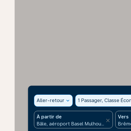
Aller-retour
expand_more
1 Passager, Classe Éc
À partir de
Vers
close