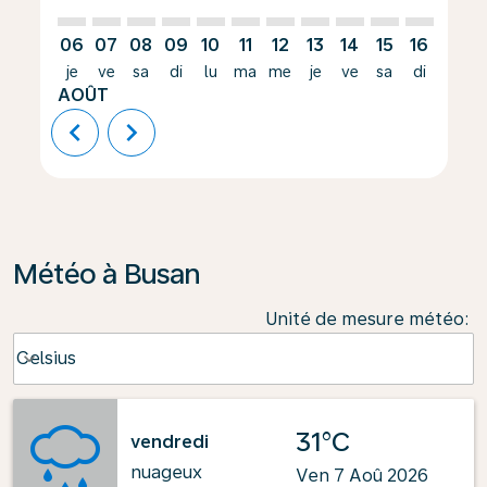
06
07
08
09
10
11
12
13
14
15
16
17
je
ve
sa
di
lu
ma
me
je
ve
sa
di
lu
AOÛT
chevron_left
chevron_right
Météo à Busan
Unité de mesure météo
:
Weather unit option Celsius Selected
Celsius
keyboard_arrow_down
31°C
vendredi
nuageux
Ven 7 Aoû 2026