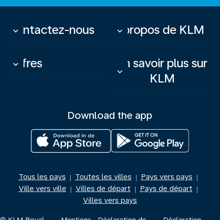
Contactez-nous
À propos de KLM
keyboard_arrow_down
keyboard_arrow_down
Offres
En savoir plus sur
keyboard_arrow_down
keyboard_arrow_down
KLM
Download the app
Tous les pays
Toutes les villes
Pays vers pays
|
|
|
Ville vers ville
Villes de départ
Pays de départ
|
|
|
Villes vers pays