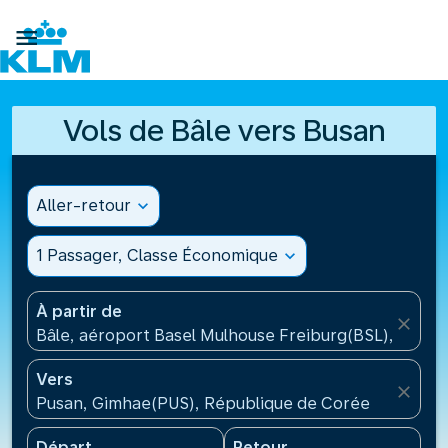

Vols de Bâle vers Busan
Aller-retour
expand_more
1 Passager, Classe Économique
expand_more
À partir de
close
Bâle, aéroport Basel Mulhouse Freiburg(BSL), Suisse
Vers
close
Pusan, Gimhae(PUS), République de Corée
Départ
Retour