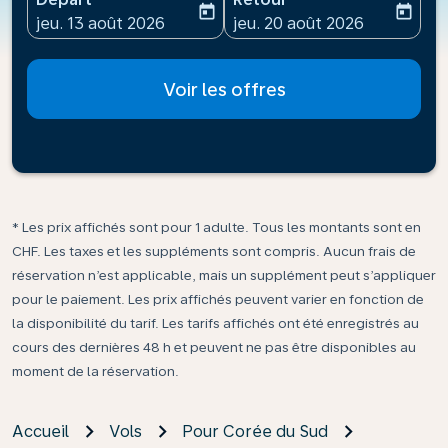
today
today
fc-booking-departure-date-aria-label
fc-booking-return-date-ari
jeu. 13 août 2026
jeu. 20 août 2026
Voir les offres
* Les prix affichés sont pour 1 adulte. Tous les montants sont en
CHF. Les taxes et les suppléments sont compris. Aucun frais de
réservation n’est applicable, mais un supplément peut s’appliquer
pour le paiement. Les prix affichés peuvent varier en fonction de
la disponibilité du tarif. Les tarifs affichés ont été enregistrés au
cours des dernières 48 h et peuvent ne pas être disponibles au
moment de la réservation.
Accueil
Vols
Pour Corée du Sud