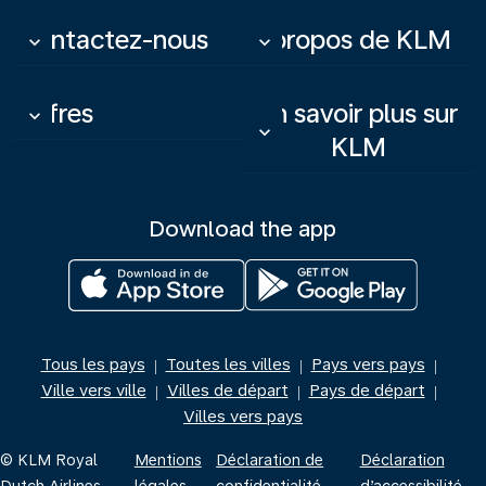
Contactez-nous
À propos de KLM
keyboard_arrow_down
keyboard_arrow_down
Offres
En savoir plus sur
keyboard_arrow_down
keyboard_arrow_down
KLM
Download the app
Tous les pays
Toutes les villes
Pays vers pays
|
|
|
Ville vers ville
Villes de départ
Pays de départ
|
|
|
Villes vers pays
© KLM Royal
Mentions
Déclaration de
Déclaration