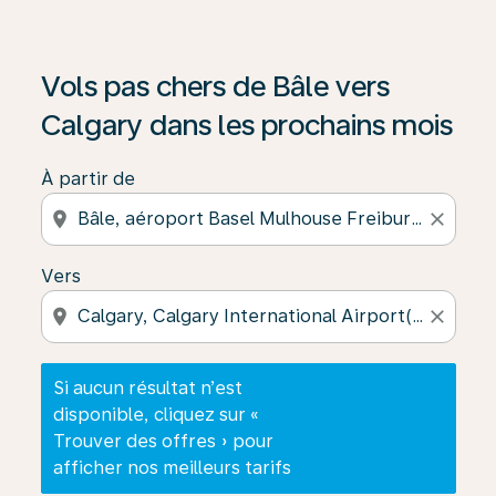
Si aucun résultat n’est disponible, cliquez sur « Trouver
Vols pas chers de Bâle vers
Calgary dans les prochains mois
À partir de
location_on
close
Vers
location_on
close
Si aucun résultat n’est
disponible, cliquez sur «
Trouver des offres » pour
afficher nos meilleurs tarifs