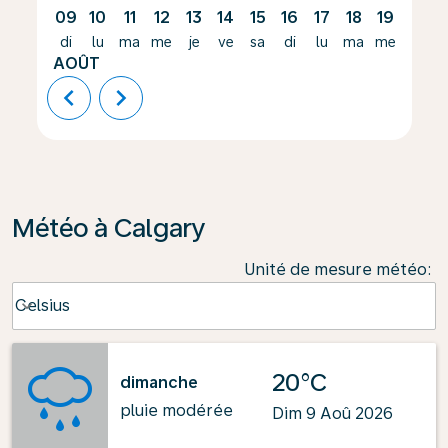
09
10
11
12
13
14
15
16
17
18
19
20
di
lu
ma
me
je
ve
sa
di
lu
ma
me
je
AOÛT
chevron_left
chevron_right
Météo à Calgary
Unité de mesure météo
:
Weather unit option Celsius Selected
Celsius
keyboard_arrow_down
20°C
dimanche
pluie modérée
Dim 9 Aoû 2026