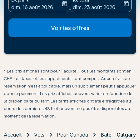
today
today
fc-booking-departure-date-aria-label
fc-booking-return-date-ari
dim. 16 août 2026
dim. 23 août 2026
Voir les offres
* Les prix affichés sont pour 1 adulte. Tous les montants sont en
CHF. Les taxes et les suppléments sont compris. Aucun frais de
réservation n’est applicable, mais un supplément peut s’appliquer
pour le paiement. Les prix affichés peuvent varier en fonction de
la disponibilité du tarif. Les tarifs affichés ont été enregistrés au
cours des dernières 48 h et peuvent ne pas être disponibles au
moment de la réservation.
Accueil
Vols
Pour Canada
Bâle - Calgary