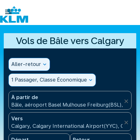

Vols de Bâle vers Calgary
Aller-retour
expand_more
1 Passager, Classe Économique
expand_more
À partir de
close
Bâle, aéroport Basel Mulhouse Freiburg(BSL), Suisse
Vers
close
Calgary, Calgary International Airport(YYC), Canada
Départ
Retour