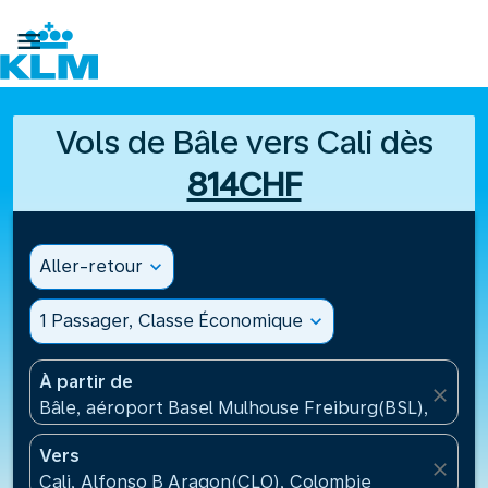

Vols de Bâle vers Cali dès
814CHF
Aller-retour
expand_more
1 Passager, Classe Économique
expand_more
À partir de
close
Bâle, aéroport Basel Mulhouse Freiburg(BSL), Suisse
Vers
close
Cali, Alfonso B Aragon(CLO), Colombie