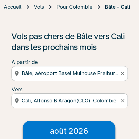
Accueil
Vols
Pour Colombie
Bâle - Cali
Vols pas chers de Bâle vers Cali
dans les prochains mois
À partir de
location_on
close
Vers
location_on
close
août 2026