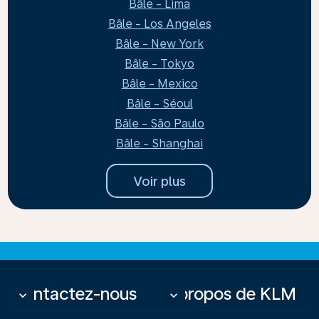
Bâle - Lima
Bâle - Los Angeles
Bâle - New York
Bâle - Tokyo
Bâle - Mexico
Bâle - Séoul
Bâle - São Paulo
Bâle - Shanghai
Voir plus
Contactez-nous
À propos de KLM
keyboard_arrow_down
keyboard_arrow_down