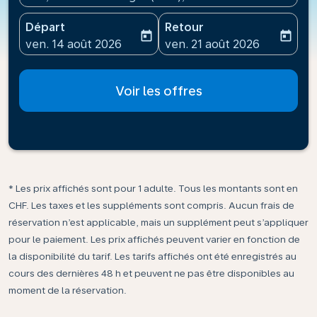
Départ
Retour
today
today
fc-booking-departure-date-aria-label
fc-booking-return-date-ari
ven. 14 août 2026
ven. 21 août 2026
Voir les offres
* Les prix affichés sont pour 1 adulte. Tous les montants sont en
CHF. Les taxes et les suppléments sont compris. Aucun frais de
réservation n’est applicable, mais un supplément peut s’appliquer
pour le paiement. Les prix affichés peuvent varier en fonction de
la disponibilité du tarif. Les tarifs affichés ont été enregistrés au
cours des dernières 48 h et peuvent ne pas être disponibles au
moment de la réservation.