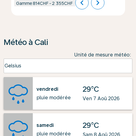
chevron_left
chevron_right
Gamme
814CHF
-
2 355CHF
Météo à Cali
Unité de mesure météo
:
Weather unit option Celsius Selected
Celsius
keyboard_arrow_down
29°C
vendredi
pluie modérée
Ven 7 Aoû 2026
29°C
samedi
pluie modérée
Sam 8 Aoû 2026