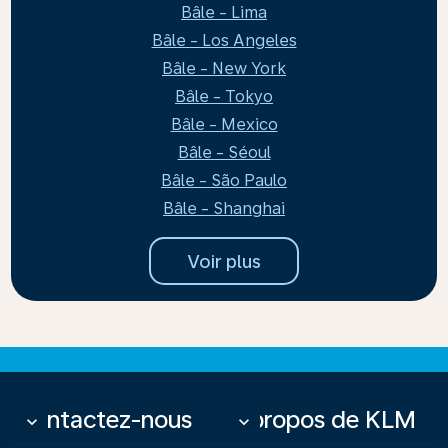
Bâle - Lima
Bâle - Los Angeles
Bâle - New York
Bâle - Tokyo
Bâle - Mexico
Bâle - Séoul
Bâle - São Paulo
Bâle - Shanghai
Voir plus
Contactez-nous
À propos de KLM
keyboard_arrow_down
keyboard_arrow_down