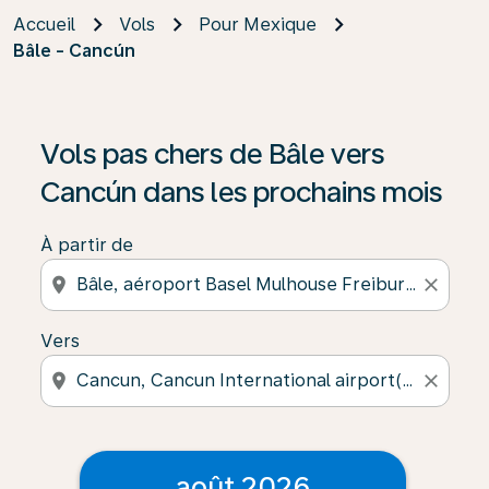
Accueil
Vols
Pour Mexique
Bâle - Cancún
Vols pas chers de Bâle vers
Cancún dans les prochains mois
À partir de
location_on
close
Vers
location_on
close
août 2026