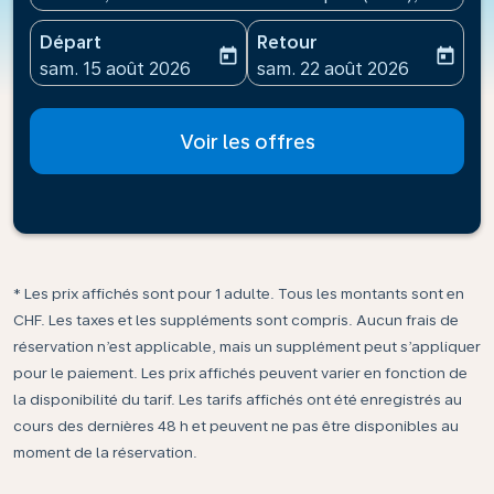
Départ
Retour
today
today
fc-booking-departure-date-aria-label
fc-booking-return-date-ari
sam. 15 août 2026
sam. 22 août 2026
Voir les offres
* Les prix affichés sont pour 1 adulte. Tous les montants sont en
CHF. Les taxes et les suppléments sont compris. Aucun frais de
réservation n’est applicable, mais un supplément peut s’appliquer
pour le paiement. Les prix affichés peuvent varier en fonction de
la disponibilité du tarif. Les tarifs affichés ont été enregistrés au
cours des dernières 48 h et peuvent ne pas être disponibles au
moment de la réservation.