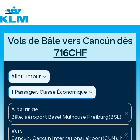

Vols de Bâle vers Cancún dès
716CHF
Aller-retour
expand_more
1 Passager, Classe Économique
expand_more
À partir de
close
Bâle, aéroport Basel Mulhouse Freiburg(BSL), Suisse
Vers
close
Cancun, Cancun International airport(CUN), Mexiqu