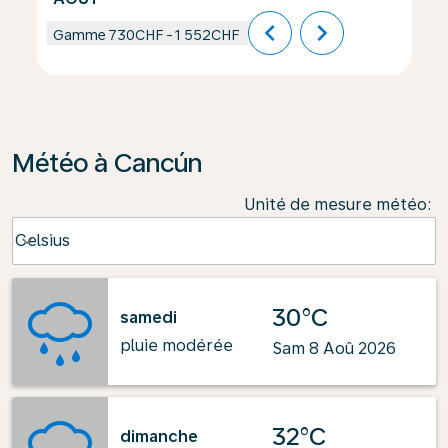
chevron_left
chevron_right
Gamme
730CHF
-
1 552CHF
Météo à Cancún
Unité de mesure météo
:
Weather unit option Celsius Selected
Celsius
keyboard_arrow_down
30°C
samedi
pluie modérée
Sam 8 Aoû 2026
32°C
dimanche