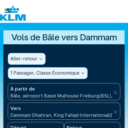

Vols de Bâle vers Dammam
Aller-retour
expand_more
1 Passager, Classe Économique
expand_more
À partir de
close
Bâle, aéroport Basel Mulhouse Freiburg(BSL), Suisse
Vers
close
Dammam Dhahran, King Fahad International(DMM), A
Départ
Retour