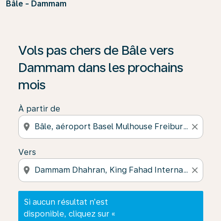
Bâle - Dammam
Si aucun résultat n’est disponible, cliquez sur « Trouver
Vols pas chers de Bâle vers
Dammam dans les prochains
mois
À partir de
location_on
close
Vers
location_on
close
Si aucun résultat n’est
disponible, cliquez sur «