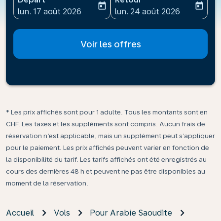
today
today
fc-booking-departure-date-aria-label
fc-booking-return-date-ari
lun. 17 août 2026
lun. 24 août 2026
Voir les offres
* Les prix affichés sont pour 1 adulte. Tous les montants sont en
CHF. Les taxes et les suppléments sont compris. Aucun frais de
réservation n’est applicable, mais un supplément peut s’appliquer
pour le paiement. Les prix affichés peuvent varier en fonction de
la disponibilité du tarif. Les tarifs affichés ont été enregistrés au
cours des dernières 48 h et peuvent ne pas être disponibles au
moment de la réservation.
Accueil
Vols
Pour Arabie Saoudite