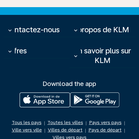
Contactez-nous
À propos de KLM
keyboard_arrow_down
keyboard_arrow_down
Offres
En savoir plus sur
keyboard_arrow_down
keyboard_arrow_down
KLM
Download the app
Tous les pays
Toutes les villes
Pays vers pays
|
|
|
Ville vers ville
Villes de départ
Pays de départ
|
|
|
Villes vers pays