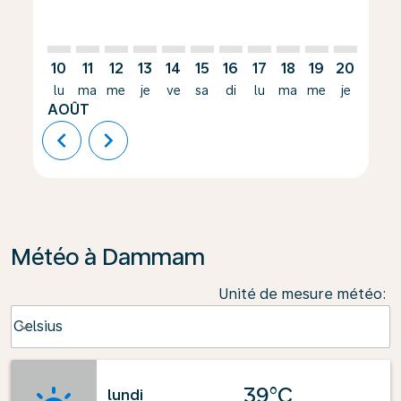
10
11
12
13
14
15
16
17
18
19
20
21
lu
ma
me
je
ve
sa
di
lu
ma
me
je
ve
AOÛT
chevron_left
chevron_right
Météo à Dammam
Unité de mesure météo
:
Weather unit option Celsius Selected
Celsius
keyboard_arrow_down
39°C
lundi