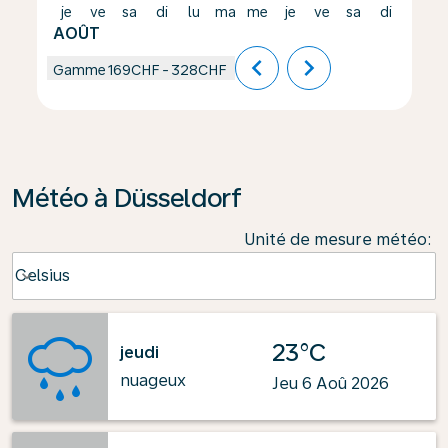
je
ve
sa
di
lu
ma
me
je
ve
sa
di
lu
AOÛT
chevron_left
chevron_right
Gamme
169CHF
-
328CHF
Météo à Düsseldorf
Unité de mesure météo
:
Weather unit option Celsius Selected
Celsius
keyboard_arrow_down
23°C
jeudi
nuageux
Jeu 6 Aoû 2026