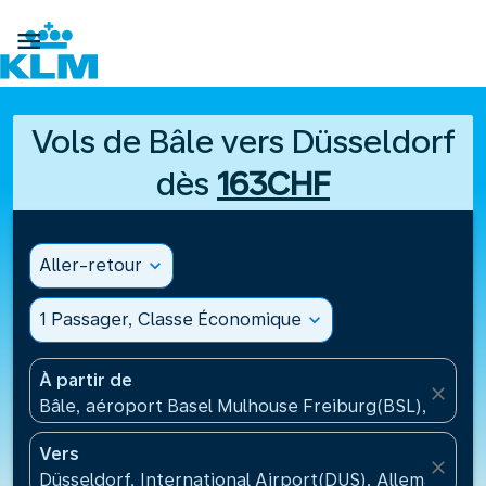

Vols de Bâle vers Düsseldorf
dès
163CHF
Aller-retour
expand_more
1 Passager, Classe Économique
expand_more
À partir de
close
Bâle, aéroport Basel Mulhouse Freiburg(BSL), Suisse
Vers
close
Düsseldorf, International Airport(DUS), Allemagne