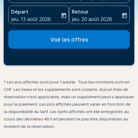
Départ
Retour
today
today
fc-booking-departure-date-aria-label
fc-booking-return-date-ari
jeu. 13 août 2026
jeu. 20 août 2026
Voir les offres
* Les prix affichés sont pour 1 adulte. Tous les montants sont en
CHF. Les taxes et les suppléments sont compris. Aucun frais de
réservation n’est applicable, mais un supplément peut s’appliquer
pour le paiement. Les prix affichés peuvent varier en fonction de
la disponibilité du tarif. Les tarifs affichés ont été enregistrés au
cours des dernières 48 h et peuvent ne pas être disponibles au
moment de la réservation.