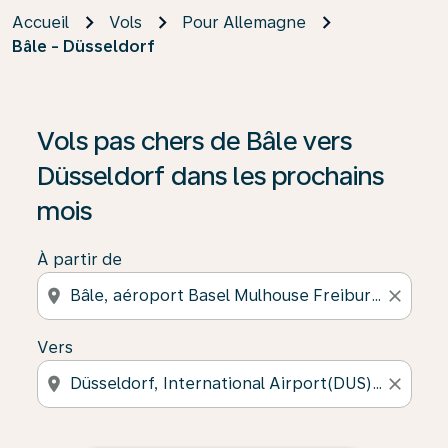
Accueil
Vols
Pour Allemagne
Bâle - Düsseldorf
Vols pas chers de Bâle vers
Düsseldorf dans les prochains
mois
À partir de
location_on
close
Vers
location_on
close