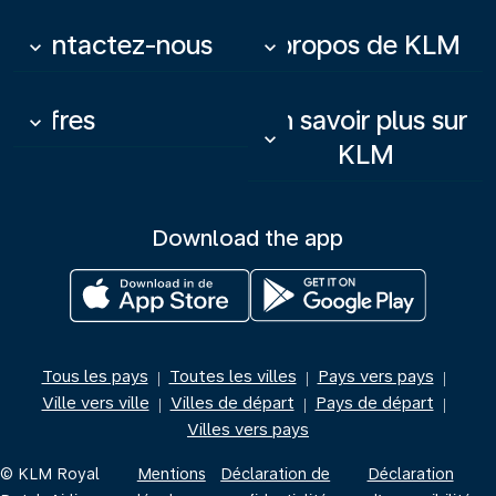
Contactez-nous
À propos de KLM
keyboard_arrow_down
keyboard_arrow_down
Offres
En savoir plus sur
keyboard_arrow_down
keyboard_arrow_down
KLM
Download the app
Tous les pays
Toutes les villes
Pays vers pays
|
|
|
Ville vers ville
Villes de départ
Pays de départ
|
|
|
Villes vers pays
© KLM Royal
Mentions
Déclaration de
Déclaration