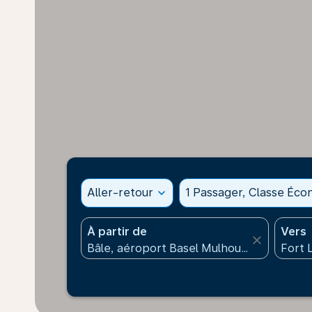
Aller-retour
expand_more
1 Passager, Classe Éc
À partir de
Vers
close