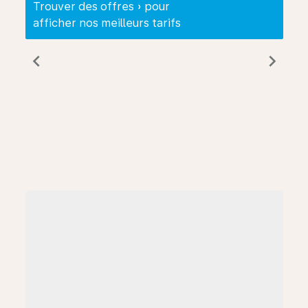
Trouver des offres » pour
afficher nos meilleurs tarifs
chevron_left
chevron_right