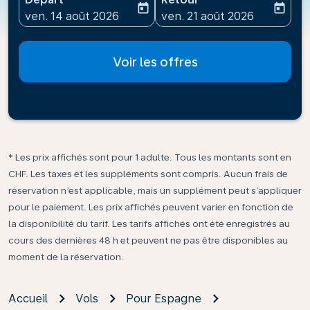
today
today
fc-booking-departure-date-aria-label
fc-booking-return-date-ari
ven. 14 août 2026
ven. 21 août 2026
Voir les offres
* Les prix affichés sont pour 1 adulte. Tous les montants sont en
CHF. Les taxes et les suppléments sont compris. Aucun frais de
réservation n’est applicable, mais un supplément peut s’appliquer
pour le paiement. Les prix affichés peuvent varier en fonction de
la disponibilité du tarif. Les tarifs affichés ont été enregistrés au
cours des dernières 48 h et peuvent ne pas être disponibles au
moment de la réservation.
Accueil
Vols
Pour Espagne