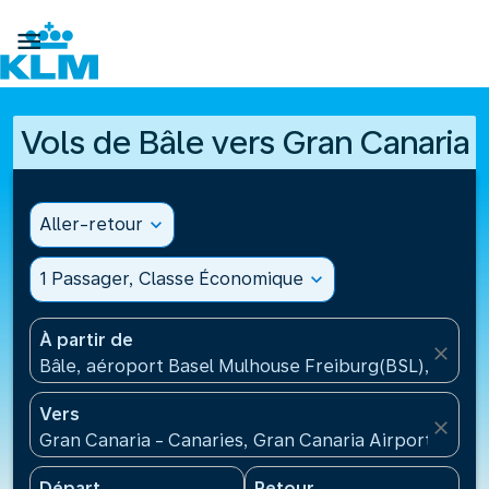

Vols de Bâle vers Gran Canaria
Aller-retour
expand_more
1 Passager, Classe Économique
expand_more
À partir de
close
Bâle, aéroport Basel Mulhouse Freiburg(BSL), Suisse
Vers
close
Gran Canaria - Canaries, Gran Canaria Airport(LPA)
Départ
Retour