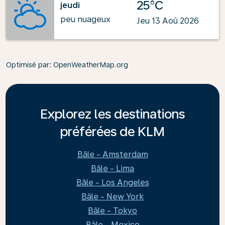
25°C
jeudi
peu nuageux
Jeu 13 Aoû 2026
Optimisé par
: OpenWeatherMap.org
Explorez les destinations
préférées de KLM
Bâle - Amsterdam
Bâle - Lima
Bâle - Los Angeles
Bâle - New York
Bâle - Tokyo
Bâle - Mexico