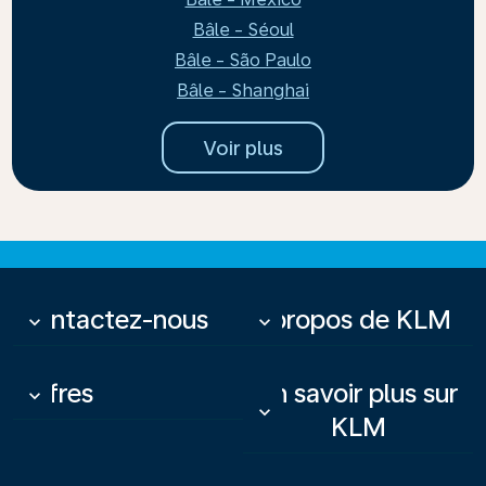
Bâle - Séoul
Bâle - São Paulo
Bâle - Shanghai
Voir plus
Contactez-nous
À propos de KLM
keyboard_arrow_down
keyboard_arrow_down
Offres
En savoir plus sur
keyboard_arrow_down
keyboard_arrow_down
KLM