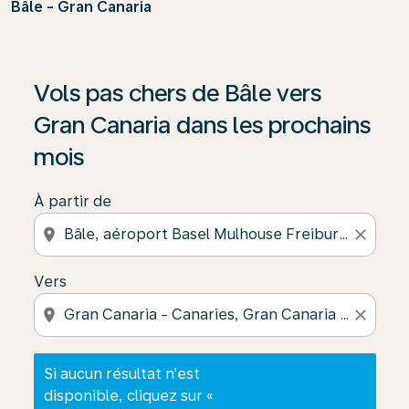
Bâle - Gran Canaria
Si aucun résultat n’est disponible, cliquez sur « Trouver
Vols pas chers de Bâle vers
Gran Canaria dans les prochains
mois
À partir de
location_on
close
Vers
location_on
close
Si aucun résultat n’est
disponible, cliquez sur «