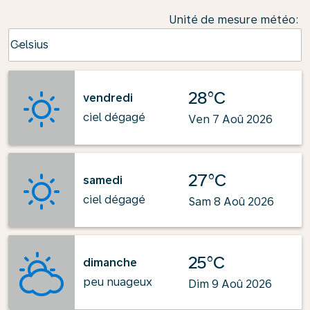
Unité de mesure météo
:
Weather unit option Celsius Selected
Celsius
keyboard_arrow_down
28°C
vendredi
ciel dégagé
Ven 7 Aoû 2026
27°C
samedi
ciel dégagé
Sam 8 Aoû 2026
25°C
dimanche
peu nuageux
Dim 9 Aoû 2026