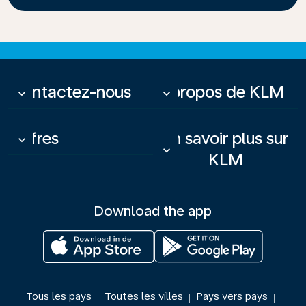
Contactez-nous
À propos de KLM
keyboard_arrow_down
keyboard_arrow_down
Offres
En savoir plus sur
keyboard_arrow_down
keyboard_arrow_down
KLM
Download the app
Tous les pays
Toutes les villes
Pays vers pays
|
|
|