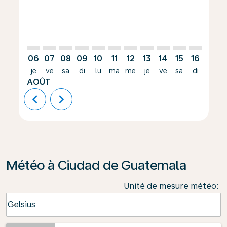
06
07
08
09
10
11
12
13
14
15
16
17
je
ve
sa
di
lu
ma
me
je
ve
sa
di
lu
AOÛT
chevron_left
chevron_right
Météo à Ciudad de Guatemala
Unité de mesure météo
:
Weather unit option Celsius Selected
Celsius
keyboard_arrow_down