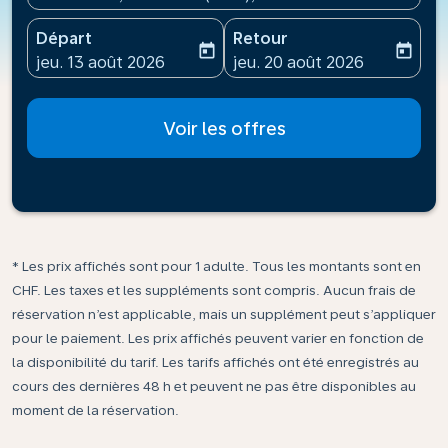
Départ
Retour
today
today
fc-booking-departure-date-aria-label
fc-booking-return-date-ari
jeu. 13 août 2026
jeu. 20 août 2026
Voir les offres
* Les prix affichés sont pour 1 adulte. Tous les montants sont en
CHF. Les taxes et les suppléments sont compris. Aucun frais de
réservation n’est applicable, mais un supplément peut s’appliquer
pour le paiement. Les prix affichés peuvent varier en fonction de
la disponibilité du tarif. Les tarifs affichés ont été enregistrés au
cours des dernières 48 h et peuvent ne pas être disponibles au
moment de la réservation.