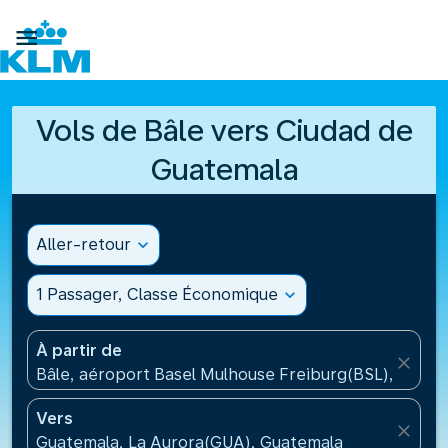

Vols de Bâle vers Ciudad de
Guatemala
Aller-retour
expand_more
1 Passager, Classe Économique
expand_more
À partir de
close
Bâle, aéroport Basel Mulhouse Freiburg(BSL), Suisse
Vers
close
Guatemala, La Aurora(GUA), Guatemala