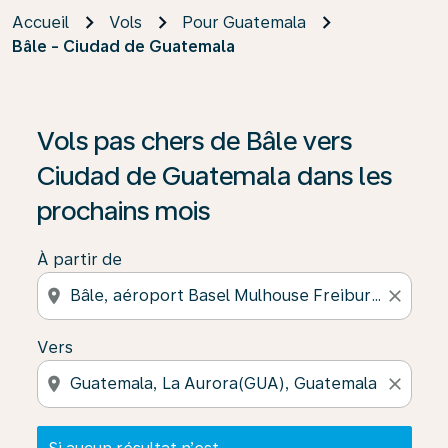
Accueil
Vols
Pour Guatemala
Bâle - Ciudad de Guatemala
Si aucun résultat n’est disponible, cliquez sur « Trouver
Vols pas chers de Bâle vers
Ciudad de Guatemala dans les
prochains mois
À partir de
location_on
close
Vers
location_on
close