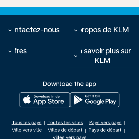
Contactez-nous
À propos de KLM
keyboard_arrow_down
keyboard_arrow_down
Offres
En savoir plus sur
keyboard_arrow_down
keyboard_arrow_down
KLM
Download the app
Tous les pays
Toutes les villes
Pays vers pays
|
|
|
Ville vers ville
Villes de départ
Pays de départ
|
|
|
Villes vers pays