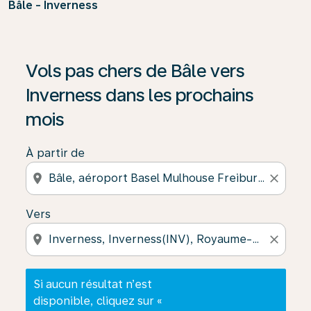
Bâle - Inverness
Si aucun résultat n’est disponible, cliquez sur « Trouver
Vols pas chers de Bâle vers
Inverness dans les prochains
mois
À partir de
location_on
close
Vers
location_on
close
Si aucun résultat n’est
disponible, cliquez sur «