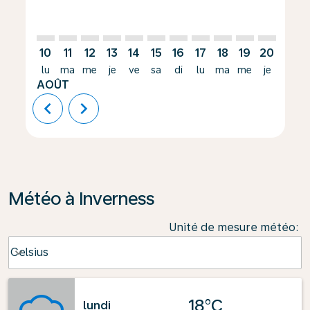
10
11
12
13
14
15
16
17
18
19
20
21
lu
ma
me
je
ve
sa
di
lu
ma
me
je
ve
AOÛT
chevron_left
chevron_right
Météo à Inverness
Unité de mesure météo
:
Weather unit option Celsius Selected
Celsius
keyboard_arrow_down
18°C
lundi