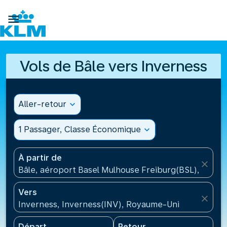

Vols de Bâle vers Inverness
Aller-retour
expand_more
1 Passager, Classe Économique
expand_more
À partir de
close
Bâle, aéroport Basel Mulhouse Freiburg(BSL), Suisse
Vers
close
Inverness, Inverness(INV), Royaume-Uni
Départ
Retour