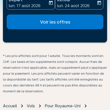
today
today
fc-booking-departure-date-aria-label
fc-booking-return-date-ari
lun. 17 août 2026
lun. 24 août 2026
Voir les offres
* Les prix affichés sont pour 1 adulte. Tous les montants sont en
CHF. Les taxes et les suppléments sont compris. Aucun frais de
réservation n’est applicable, mais un supplément peut s’appliquer
pour le paiement. Les prix affichés peuvent varier en fonction de
la disponibilité du tarif. Les tarifs affichés ont été enregistrés au
cours des dernières 48 h et peuvent ne pas être disponibles au
moment de la réservation.
Accueil
Vols
Pour Royaume-Uni