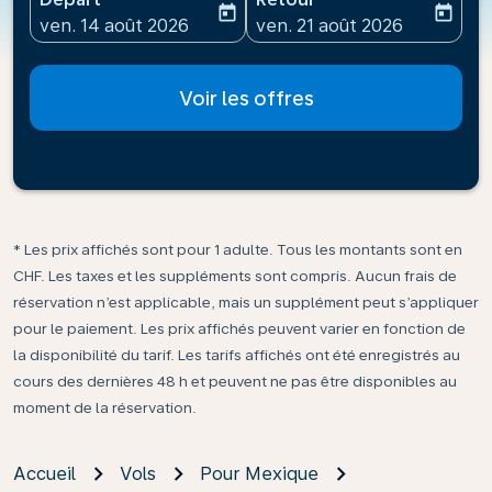
today
today
fc-booking-departure-date-aria-label
fc-booking-return-date-ari
ven. 14 août 2026
ven. 21 août 2026
Voir les offres
* Les prix affichés sont pour 1 adulte. Tous les montants sont en
CHF. Les taxes et les suppléments sont compris. Aucun frais de
réservation n’est applicable, mais un supplément peut s’appliquer
pour le paiement. Les prix affichés peuvent varier en fonction de
la disponibilité du tarif. Les tarifs affichés ont été enregistrés au
cours des dernières 48 h et peuvent ne pas être disponibles au
moment de la réservation.
Accueil
Vols
Pour Mexique