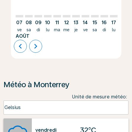
07
08
09
10
11
12
13
14
15
16
17
18
ve
sa
di
lu
ma
me
je
ve
sa
di
lu
ma
AOÛT
chevron_left
chevron_right
Météo à Monterrey
Unité de mesure météo
:
Weather unit option Celsius Selected
Celsius
keyboard_arrow_down
32°C
vendredi