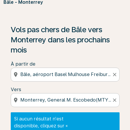
Bâle - Monterrey
Si aucun résultat n’est disponible, cliquez sur « Trouver
Vols pas chers de Bâle vers
Monterrey dans les prochains
mois
À partir de
location_on
close
Vers
location_on
close
Si aucun résultat n’est
disponible, cliquez sur «