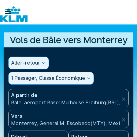

Vols de Bâle vers Monterrey
Aller-retour
expand_more
1 Passager, Classe Économique
expand_more
À partir de
close
Bâle, aéroport Basel Mulhouse Freiburg(BSL), Suisse
Vers
close
Monterrey, General M. Escobedo(MTY), Mexique
Départ
Retour