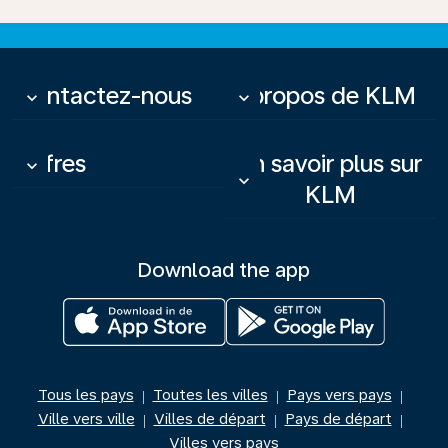
Contactez-nous
À propos de KLM
keyboard_arrow_down
keyboard_arrow_down
Offres
En savoir plus sur
keyboard_arrow_down
keyboard_arrow_down
KLM
Download the app
Tous les pays
Toutes les villes
Pays vers pays
|
|
|
Ville vers ville
Villes de départ
Pays de départ
|
|
|
Villes vers pays