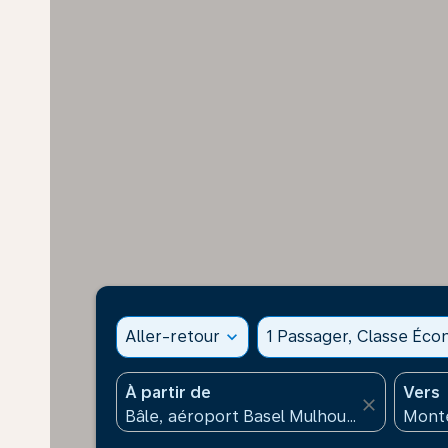
Aller-retour
expand_more
1 Passager, Classe Éc
À partir de
Vers
close