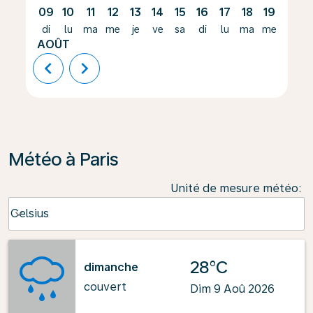
09
10
11
12
13
14
15
16
17
18
19
20
di
lu
ma
me
je
ve
sa
di
lu
ma
me
je
AOÛT
chevron_left
chevron_right
Météo à Paris
Unité de mesure météo
:
Weather unit option Celsius Selected
Celsius
keyboard_arrow_down
28°C
dimanche
couvert
Dim 9 Aoû 2026