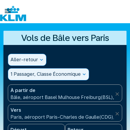

Vols de Bâle vers Paris
Aller-retour
expand_more
1 Passager, Classe Économique
expand_more
À partir de
close
Bâle, aéroport Basel Mulhouse Freiburg(BSL), Suisse
Vers
close
Paris, aéroport Paris-Charles de Gaulle(CDG), Franc
Départ
Retour