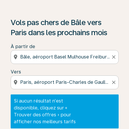
Si aucun résultat n’est disponible, cliquez sur « Trouver
Vols pas chers de Bâle vers
Paris dans les prochains mois
À partir de
location_on
close
Vers
location_on
close
Si aucun résultat n’est
disponible, cliquez sur «
Trouver des offres » pour
afficher nos meilleurs tarifs