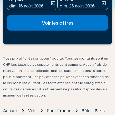
today
today
fc-booking-departure-date-aria-label
fc-booking-return-date-ari
dim. 16 août 2026
dim. 23 août 2026
Voir les offres
* Les prix affichés sont pour 1 adulte. Tous les montants sont en
CHF. Les taxes et les suppléments sont compris. Aucun frais de
réservation n’est applicable, mais un supplément peut s’appliquer
pour le paiement. Les prix affichés peuvent varier en fonction de
la disponibilité du tarif. Les tarifs affichés ont été enregistrés au
cours des dernières 48 h et peuvent ne pas être disponibles au
moment de la réservation.
Accueil
Vols
Pour France
Bâle - Paris