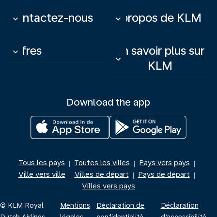
Contactez-nous
À propos de KLM
keyboard_arrow_down
keyboard_arrow_down
Offres
En savoir plus sur
keyboard_arrow_down
keyboard_arrow_down
KLM
Download the app
Tous les pays
Toutes les villes
Pays vers pays
|
|
|
Ville vers ville
Villes de départ
Pays de départ
|
|
|
Villes vers pays
© KLM Royal
Mentions
Déclaration de
Déclaration