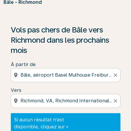
Bâle - Richmond
Si aucun résultat n’est disponible, cliquez sur « Trouver
Vols pas chers de Bâle vers
Richmond dans les prochains
mois
À partir de
location_on
close
Vers
location_on
close
Si aucun résultat n’est
disponible, cliquez sur «