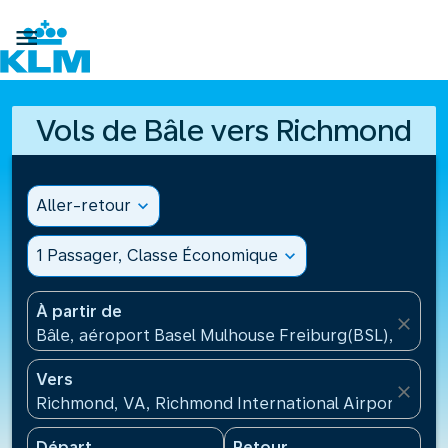

Vols de Bâle vers Richmond
Aller-retour
expand_more
1 Passager, Classe Économique
expand_more
À partir de
close
Bâle, aéroport Basel Mulhouse Freiburg(BSL), Suisse
Vers
close
Richmond, VA, Richmond International Airport(RIC),
Départ
Retour