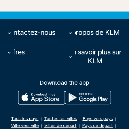
Contactez-nous
À propos de KLM
keyboard_arrow_down
keyboard_arrow_down
Offres
En savoir plus sur
keyboard_arrow_down
keyboard_arrow_down
KLM
Download the app
Tous les pays
Toutes les villes
Pays vers pays
|
|
|
Ville vers ville
Villes de départ
Pays de départ
|
|
|