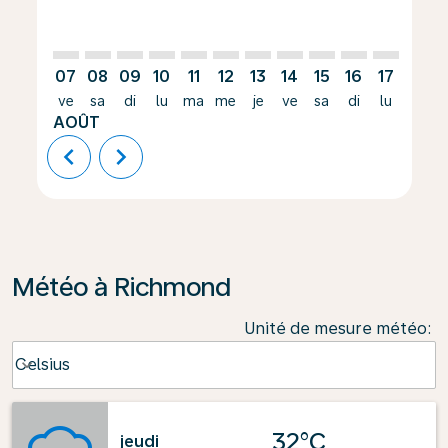
07
08
09
10
11
12
13
14
15
16
17
18
ve
sa
di
lu
ma
me
je
ve
sa
di
lu
ma
AOÛT
chevron_left
chevron_right
Météo à Richmond
Unité de mesure météo
:
Weather unit option Celsius Selected
Celsius
keyboard_arrow_down
32°C
jeudi