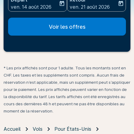
today
today
fc-booking-departure-date-aria-label
fc-booking-return-date-ari
ven. 14 août 2026
ven. 21 août 2026
Voir les offres
* Les prix affichés sont pour 1 adulte. Tous les montants sont en
CHF. Les taxes et les suppléments sont compris. Aucun frais de
réservation n’est applicable, mais un supplément peut s’appliquer
pour le paiement. Les prix affichés peuvent varier en fonction de
la disponibilité du tarif. Les tarifs affichés ont été enregistrés au
cours des dernières 48 h et peuvent ne pas être disponibles au
moment de la réservation.
Accueil
Vols
Pour États-Unis