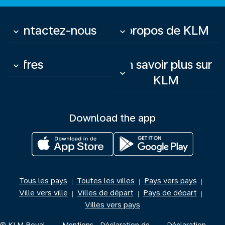
Contactez-nous
À propos de KLM
keyboard_arrow_down
keyboard_arrow_down
Offres
En savoir plus sur
keyboard_arrow_down
keyboard_arrow_down
KLM
Download the app
Tous les pays
Toutes les villes
Pays vers pays
|
|
|
Ville vers ville
Villes de départ
Pays de départ
|
|
|
Villes vers pays