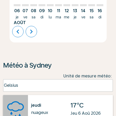
06
07
08
09
10
11
12
13
14
15
16
17
je
ve
sa
di
lu
ma
me
je
ve
sa
di
lu
AOÛT
chevron_left
chevron_right
Météo à Sydney
Unité de mesure météo
:
Weather unit option Celsius Selected
Celsius
keyboard_arrow_down
17°C
jeudi
nuageux
Jeu 6 Aoû 2026