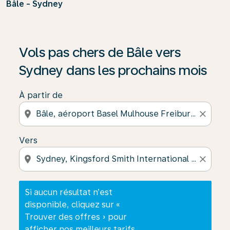
Bâle - Sydney
Si aucun résultat n’est disponible, cliquez sur « Trouver
Vols pas chers de Bâle vers
Sydney dans les prochains mois
À partir de
location_on
close
Vers
location_on
close
Si aucun résultat n’est
disponible, cliquez sur «
Trouver des offres » pour
afficher nos meilleurs tarifs