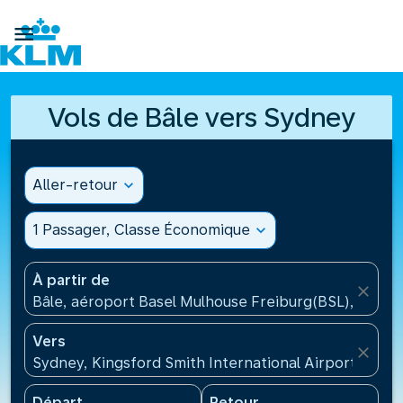

Vols de Bâle vers Sydney
Aller-retour
expand_more
1 Passager, Classe Économique
expand_more
À partir de
close
Bâle, aéroport Basel Mulhouse Freiburg(BSL), Suisse
Vers
close
Sydney, Kingsford Smith International Airport(SYD),
Départ
Retour