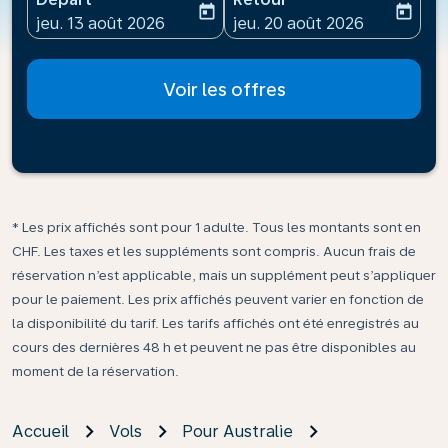
today
today
fc-booking-departure-date-aria-label
fc-booking-return-date-ari
jeu. 13 août 2026
jeu. 20 août 2026
Voir les offres
* Les prix affichés sont pour 1 adulte. Tous les montants sont en
CHF. Les taxes et les suppléments sont compris. Aucun frais de
réservation n’est applicable, mais un supplément peut s’appliquer
pour le paiement. Les prix affichés peuvent varier en fonction de
la disponibilité du tarif. Les tarifs affichés ont été enregistrés au
cours des dernières 48 h et peuvent ne pas être disponibles au
moment de la réservation.
Accueil
Vols
Pour Australie