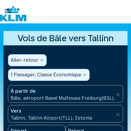

Vols de Bâle vers Tallinn
Aller-retour
expand_more
1 Passager, Classe Économique
expand_more
À partir de
close
Bâle, aéroport Basel Mulhouse Freiburg(BSL), Suisse
Vers
close
Tallinn, Tallinn Airport(TLL), Estonie
Départ
Retour