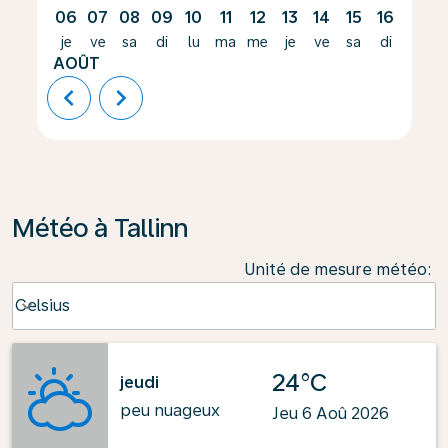
06
07
08
09
10
11
12
13
14
15
16
17
je
ve
sa
di
lu
ma
me
je
ve
sa
di
lu
AOÛT
chevron_left
chevron_right
Météo à Tallinn
Unité de mesure météo
:
Weather unit option Celsius Selected
Celsius
keyboard_arrow_down
24°C
jeudi
peu nuageux
Jeu 6 Aoû 2026