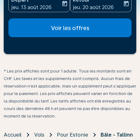
today
today
fc-booking-departure-date-aria-label
fc-booking-return-date-ari
jeu. 13 août 2026
jeu. 20 août 2026
Voir les offres
* Les prix affichés sont pour 1 adulte. Tous les montants sont en
CHF. Les taxes et les suppléments sont compris. Aucun frais de
réservation n’est applicable, mais un supplément peut s’appliquer
pour le paiement. Les prix affichés peuvent varier en fonction de
la disponibilité du tarif. Les tarifs affichés ont été enregistrés au
cours des dernières 48 h et peuvent ne pas être disponibles au
moment de la réservation.
Accueil
Vols
Pour Estonie
Bâle - Tallinn