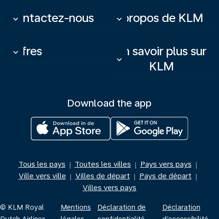
Contactez-nous
À propos de KLM
keyboard_arrow_down
keyboard_arrow_down
Offres
En savoir plus sur
keyboard_arrow_down
keyboard_arrow_down
KLM
Download the app
Tous les pays
Toutes les villes
Pays vers pays
|
|
|
Ville vers ville
Villes de départ
Pays de départ
|
|
|
Villes vers pays
© KLM Royal
Mentions
Déclaration de
Déclaration