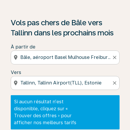
Si aucun résultat n’est disponible, cliquez sur « Trouver
Vols pas chers de Bâle vers
Tallinn dans les prochains mois
À partir de
location_on
close
Vers
location_on
close
Si aucun résultat n’est
disponible, cliquez sur «
Trouver des offres » pour
afficher nos meilleurs tarifs