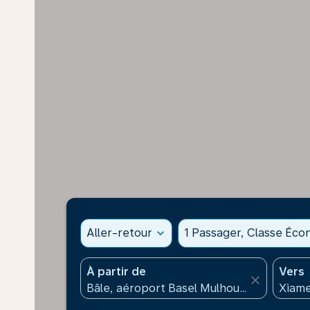
Aller-retour
expand_more
1 Passager, Classe Éc
À partir de
Vers
close