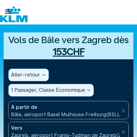

Vols de Bâle vers Zagreb dès
153CHF
Aller-retour
expand_more
1 Passager, Classe Économique
expand_more
À partir de
close
Bâle, aéroport Basel Mulhouse Freiburg(BSL), Suisse
Vers
close
Zagreb, aéroport Franjo-Tudman de Zagreb(ZAG), C