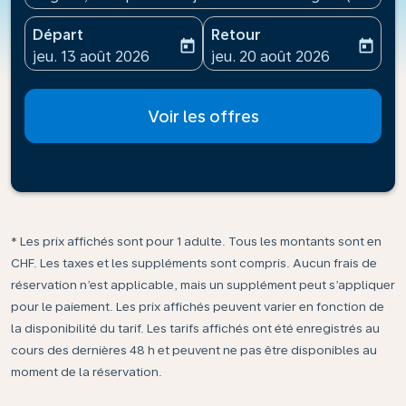
Départ
Retour
today
today
fc-booking-departure-date-aria-label
fc-booking-return-date-ari
jeu. 13 août 2026
jeu. 20 août 2026
Voir les offres
* Les prix affichés sont pour 1 adulte. Tous les montants sont en
CHF. Les taxes et les suppléments sont compris. Aucun frais de
réservation n’est applicable, mais un supplément peut s’appliquer
pour le paiement. Les prix affichés peuvent varier en fonction de
la disponibilité du tarif. Les tarifs affichés ont été enregistrés au
cours des dernières 48 h et peuvent ne pas être disponibles au
moment de la réservation.