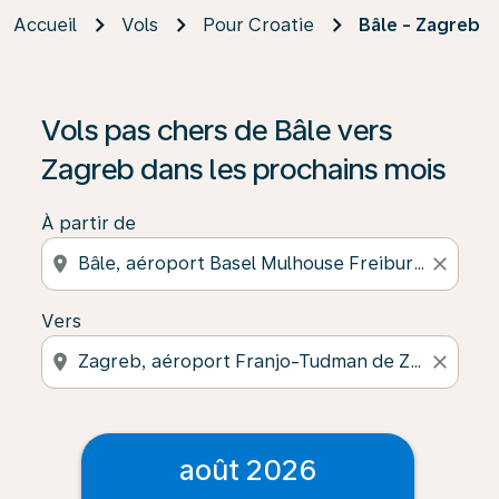
Accueil
Vols
Pour Croatie
Bâle - Zagreb
Vols pas chers de Bâle vers
Zagreb dans les prochains mois
À partir de
location_on
close
Vers
location_on
close
août 2026