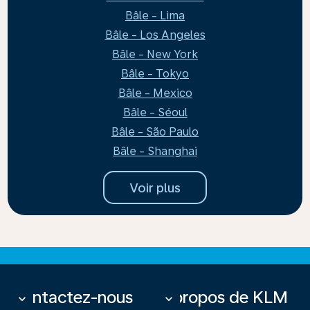
Bâle - Lima
Bâle - Los Angeles
Bâle - New York
Bâle - Tokyo
Bâle - Mexico
Bâle - Séoul
Bâle - São Paulo
Bâle - Shanghai
Voir plus
Contactez-nous
À propos de KLM
keyboard_arrow_down
keyboard_arrow_down