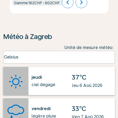
chevron_left
chevron_right
Gamme
162CHF
-
602CHF
Météo à Zagreb
Unité de mesure météo
:
Weather unit option Celsius Selected
Celsius
keyboard_arrow_down
37°C
jeudi
ciel dégagé
Jeu 6 Aoû 2026
33°C
vendredi
légère pluie
Ven 7 Aoû 2026