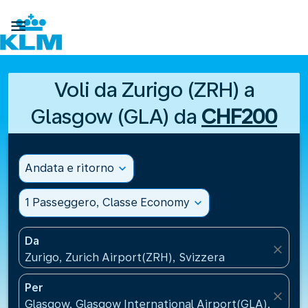

Voli da Zurigo (ZRH) a
Glasgow (GLA) da
CHF200
Andata e ritorno
expand_more
1 Passeggero, Classe Economy
expand_more
Da
close
Zurigo, Zurich Airport(ZRH), Svizzera
Per
close
Glasgow, Glasgow International Airport(GLA), Regno