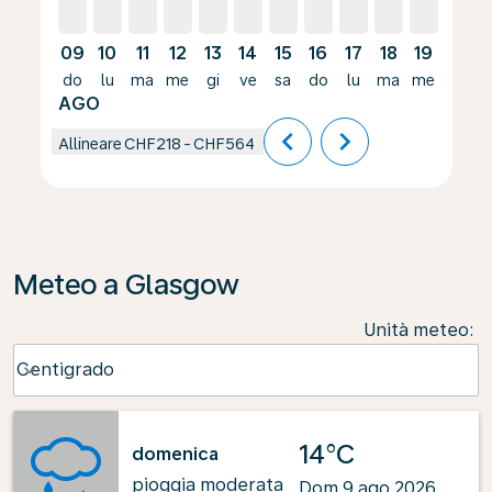
09
10
11
12
13
14
15
16
17
18
19
20
do
lu
ma
me
gi
ve
sa
do
lu
ma
me
gi
AGO
chevron_left
chevron_right
Allineare
CHF218
-
CHF564
Meteo a Glasgow
Unità meteo
:
Weather unit option Centigrado Selected
Centigrado
keyboard_arrow_down
14°C
domenica
pioggia moderata
Dom 9 ago 2026