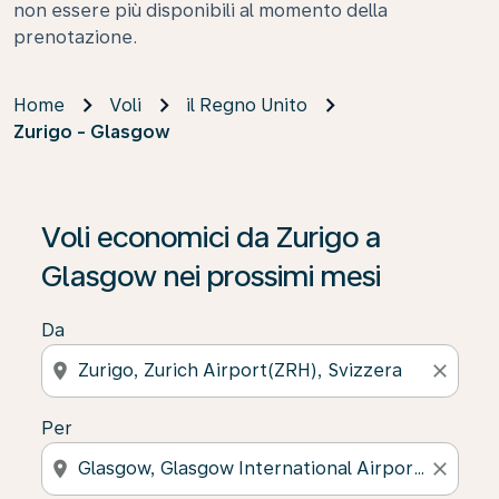
non essere più disponibili al momento della
prenotazione.
Home
Voli
il Regno Unito
Zurigo - Glasgow
Voli economici da Zurigo a
Glasgow nei prossimi mesi
Da
location_on
close
Per
location_on
close