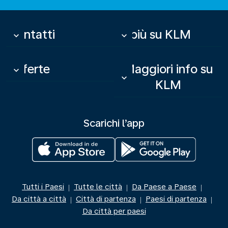
Contatti
Di più su KLM
keyboard_arrow_down
keyboard_arrow_down
Offerte
Maggiori info su
keyboard_arrow_down
keyboard_arrow_down
KLM
Scarichi l’app
Tutti i Paesi
Tutte le città
Da Paese a Paese
|
|
|
Da città a città
Città di partenza
Paesi di partenza
|
|
|
Da città per paesi