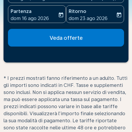
Partenza
Ritorno
today
today
fc-booking-departure-date-aria-label
fc-booking-return-date-ari
dom 16 ago 2026
dom 23 ago 2026
Veda offerte
* I prezzi mostrati fanno riferimento a un adulto. Tutti
gli importi sono indicati in CHF. Tasse e supplementi
sono inclusi. Non si applica nessun servizio di vendita,
ma può essere applicata una tassa sul pagamento. I
prezzi indicati possono variare in base alle tariffe
disponibili. Visualizzerà l’importo finale selezionando
la sua modalità di pagamento. Le tariffe riportate
sono state raccolte nelle ultime 48 ore e potrebbero