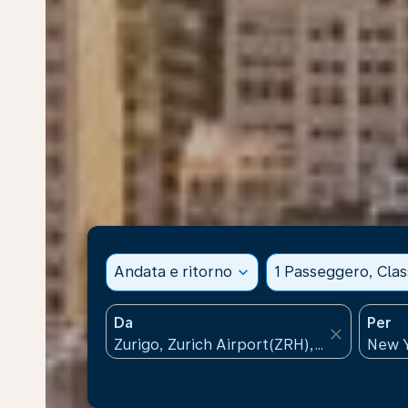
Andata e ritorno
expand_more
1 Passeggero, Cla
Da
Per
close