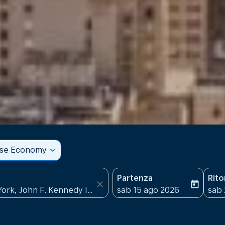
sse Economy
expand_more
Partenza
Rit
close
today
fc-booking-departure-date
fc-b
sab 15 ago 2026
sab 