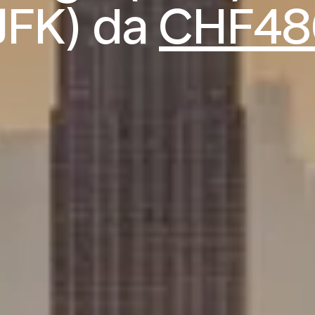
JFK) da
CHF48