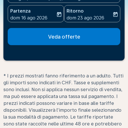
Partenza
Ritorno
today
today
fc-booking-departure-date-aria-label
fc-booking-return-date-ari
dom 16 ago 2026
dom 23 ago 2026
Veda offerte
* I prezzi mostrati fanno riferimento a un adulto. Tutti
gli importi sono indicati in CHF. Tasse e supplementi
sono inclusi. Non si applica nessun servizio di vendita,
ma può essere applicata una tassa sul pagamento. I
prezzi indicati possono variare in base alle tariffe
disponibili. Visualizzerà l’importo finale selezionando
la sua modalità di pagamento. Le tariffe riportate
sono state raccolte nelle ultime 48 ore e potrebbero