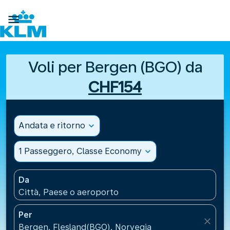

Voli per Bergen (BGO) da
CHF154
Andata e ritorno
expand_more
1 Passeggero, Classe Economy
expand_more
Da
Città, Paese o aeroporto
Per
close
Bergen, Flesland(BGO), Norvegia