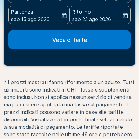
Partenza
Ritorno
today
today
fc-booking-departure-date-aria-label
fc-booking-return-date-ari
sab 15 ago 2026
sab 22 ago 2026
Veda offerte
* I prezzi mostrati fanno riferimento a un adulto. Tutti
gli importi sono indicati in CHF. Tasse e supplementi
sono inclusi. Non si applica nessun servizio di vendita,
ma può essere applicata una tassa sul pagamento. I
prezzi indicati possono variare in base alle tariffe
disponibili. Visualizzerà l’importo finale selezionando
la sua modalità di pagamento. Le tariffe riportate
sono state raccolte nelle ultime 48 ore e potrebbero