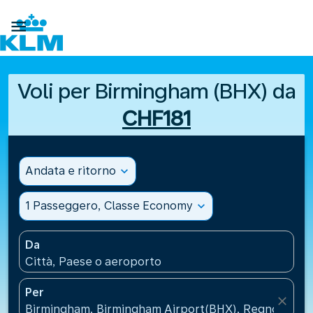

Voli per Birmingham (BHX) da
CHF181
Andata e ritorno
expand_more
1 Passeggero, Classe Economy
expand_more
Da
Città, Paese o aeroporto
Per
close
Birmingham, Birmingham Airport(BHX), Regno Unito