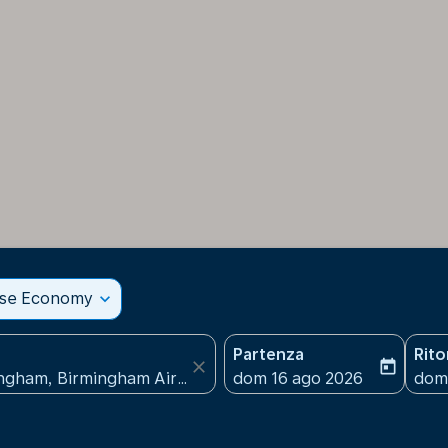
sse Economy
expand_more
Partenza
Rit
close
today
fc-booking-departure-date
fc-b
dom 16 ago 2026
dom