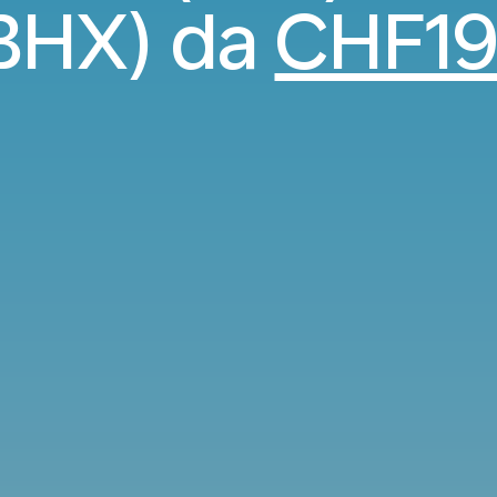
BHX) da
CHF1