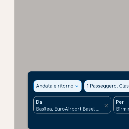
Andata e ritorno
expand_more
1 Passeggero, Cla
Da
Per
close