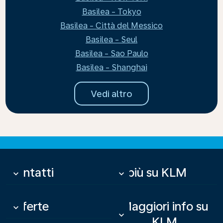
Basilea - Tokyo
Basilea - Città del Messico
Basilea - Seul
Basilea - Sao Paulo
Basilea - Shanghai
Vedi altro
Contatti
Di più su KLM
keyboard_arrow_down
keyboard_arrow_down
Offerte
Maggiori info su
keyboard_arrow_down
keyboard_arrow_down
KLM