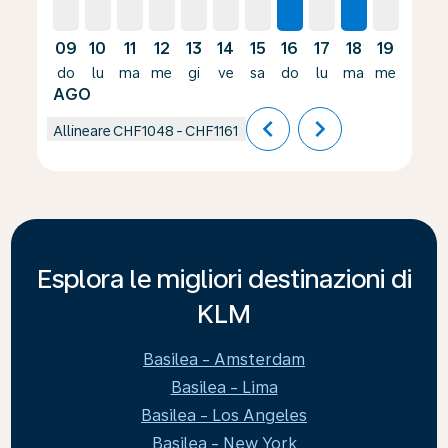
09
10
11
12
13
14
15
16
17
18
19
20
do
lu
ma
me
gi
ve
sa
do
lu
ma
me
gi
AGO
chevron_left
chevron_right
Allineare
CHF1048
-
CHF1161
Esplora le migliori destinazioni di
KLM
Basilea - Amsterdam
Basilea - Lima
Basilea - Los Angeles
Basilea - New York