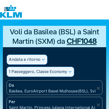

Voli da Basilea (BSL) a Saint
Martin (SXM) da
CHF1048
Andata e ritorno
expand_more
1 Passeggero, Classe Economy
expand_more
Da
close
Basilea, EuroAirport Basel Mulhouse(BSL), Svizzera
Per
close
Saint Martin, Princess Juliana International Airport(