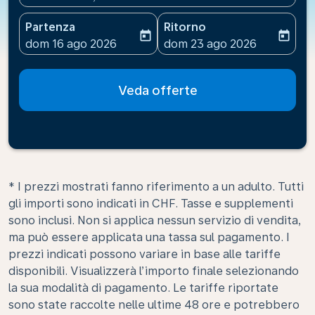
Partenza
Ritorno
today
today
fc-booking-departure-date-aria-label
fc-booking-return-date-ari
dom 16 ago 2026
dom 23 ago 2026
Veda offerte
* I prezzi mostrati fanno riferimento a un adulto. Tutti
gli importi sono indicati in CHF. Tasse e supplementi
sono inclusi. Non si applica nessun servizio di vendita,
ma può essere applicata una tassa sul pagamento. I
prezzi indicati possono variare in base alle tariffe
disponibili. Visualizzerà l’importo finale selezionando
la sua modalità di pagamento. Le tariffe riportate
sono state raccolte nelle ultime 48 ore e potrebbero