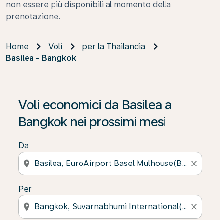
non essere più disponibili al momento della
prenotazione.
Home
Voli
per la Thailandia
Basilea - Bangkok
Se non trova risultati, faccia clic su “Cerca le offerte” p
Voli economici da Basilea a
Bangkok nei prossimi mesi
Da
location_on
close
Per
location_on
close