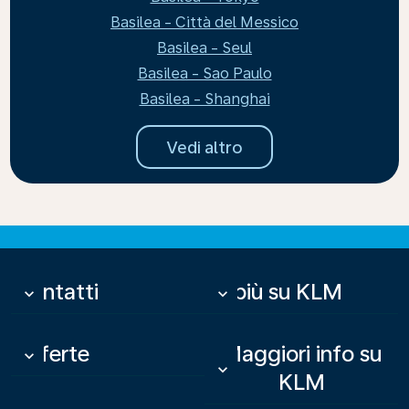
Basilea - Città del Messico
Basilea - Seul
Basilea - Sao Paulo
Basilea - Shanghai
Vedi altro
Contatti
Di più su KLM
keyboard_arrow_down
keyboard_arrow_down
Offerte
Maggiori info su
keyboard_arrow_down
keyboard_arrow_down
KLM