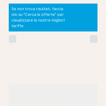
Se non trova risultati, faccia
clic su “Cerca le offerte” per
visualizzare le nostre migliori
tariffe
chevron_left
chevron_right