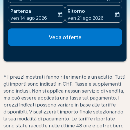
Partenza
Ritorno
today
today
fc-booking-departure-date-aria-label
fc-booking-return-date-ari
ven 14 ago 2026
ven 21 ago 2026
Veda offerte
* I prezzi mostrati fanno riferimento a un adulto. Tutti
gli importi sono indicati in CHF. Tasse e supplementi
sono inclusi. Non si applica nessun servizio di vendita,
ma può essere applicata una tassa sul pagamento. I
prezzi indicati possono variare in base alle tariffe
disponibili. Visualizzerà l’importo finale selezionando
la sua modalità di pagamento. Le tariffe riportate
sono state raccolte nelle ultime 48 ore e potrebbero