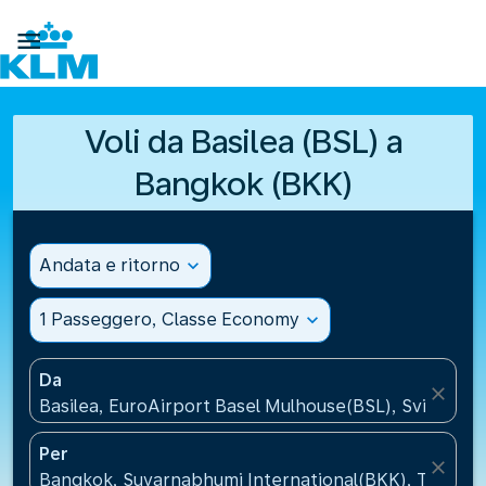

Voli da Basilea (BSL) a
Bangkok (BKK)
Andata e ritorno
expand_more
1 Passeggero, Classe Economy
expand_more
Da
close
Basilea, EuroAirport Basel Mulhouse(BSL), Svizzera
Per
close
Bangkok, Suvarnabhumi International(BKK), Thailand