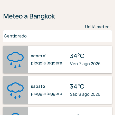
Meteo a Bangkok
Unità meteo
:
Weather unit option Centigrado Selected
Centigrado
keyboard_arrow_down
34°C
venerdì
pioggia leggera
Ven 7 ago 2026
34°C
sabato
pioggia leggera
Sab 8 ago 2026