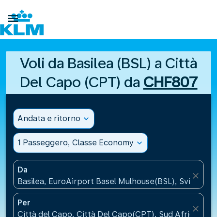

Voli da Basilea (BSL) a Città
Del Capo (CPT) da
CHF807
Andata e ritorno
expand_more
1 Passeggero, Classe Economy
expand_more
Da
close
Basilea, EuroAirport Basel Mulhouse(BSL), Svizzera
Per
close
Città del Capo, Città Del Capo(CPT), Sud Africa