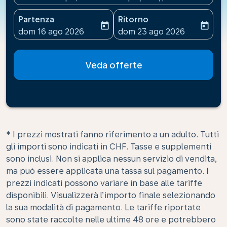
Partenza
Ritorno
today
today
fc-booking-departure-date-aria-label
fc-booking-return-date-ari
dom 16 ago 2026
dom 23 ago 2026
Veda offerte
* I prezzi mostrati fanno riferimento a un adulto. Tutti
gli importi sono indicati in CHF. Tasse e supplementi
sono inclusi. Non si applica nessun servizio di vendita,
ma può essere applicata una tassa sul pagamento. I
prezzi indicati possono variare in base alle tariffe
disponibili. Visualizzerà l’importo finale selezionando
la sua modalità di pagamento. Le tariffe riportate
sono state raccolte nelle ultime 48 ore e potrebbero