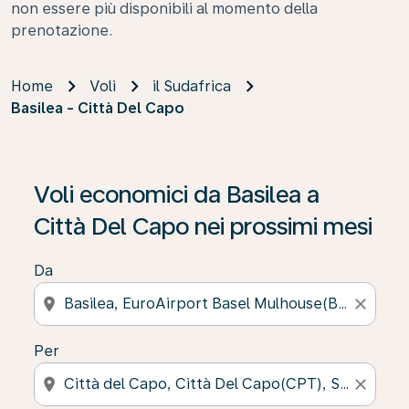
non essere più disponibili al momento della
prenotazione.
Home
Voli
il Sudafrica
Basilea - Città Del Capo
Voli economici da Basilea a
Città Del Capo nei prossimi mesi
Da
location_on
close
Per
location_on
close