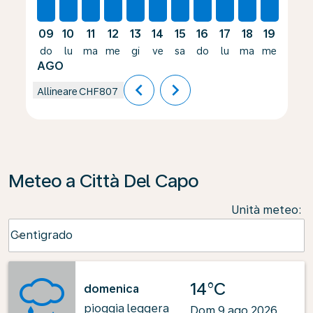
09
10
11
12
13
14
15
16
17
18
19
20
do
lu
ma
me
gi
ve
sa
do
lu
ma
me
gi
AGO
chevron_left
chevron_right
Allineare
CHF807
Meteo a Città Del Capo
Unità meteo
:
Weather unit option Centigrado Selected
Centigrado
keyboard_arrow_down
14°C
domenica
pioggia leggera
Dom 9 ago 2026