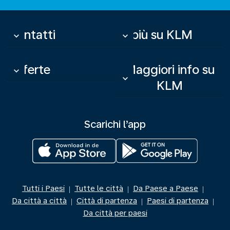
Contatti
Di più su KLM
keyboard_arrow_down
keyboard_arrow_down
Offerte
Maggiori info su
keyboard_arrow_down
keyboard_arrow_down
KLM
Scarichi l’app
Tutti i Paesi
Tutte le città
Da Paese a Paese
|
|
|
Da città a città
Città di partenza
Paesi di partenza
|
|
|
Da città per paesi