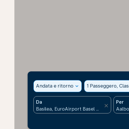
Andata e ritorno
expand_more
1 Passeggero, Cla
Da
Per
close