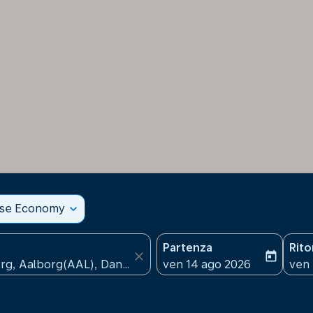
sse Economy
expand_more
Partenza
Rit
close
today
fc-booking-departure-date
fc-b
ven 14 ago 2026
ven 