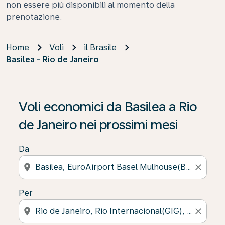
non essere più disponibili al momento della
prenotazione.
Home
Voli
il Brasile
Basilea - Rio de Janeiro
Voli economici da Basilea a Rio
de Janeiro nei prossimi mesi
Da
location_on
close
Per
location_on
close