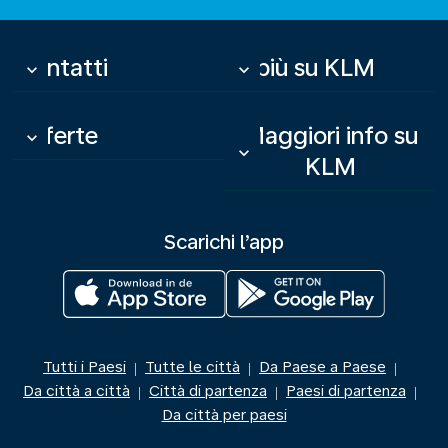
Contatti
Di più su KLM
keyboard_arrow_down
keyboard_arrow_down
Offerte
Maggiori info su
keyboard_arrow_down
keyboard_arrow_down
KLM
Scarichi l’app
Tutti i Paesi
Tutte le città
Da Paese a Paese
|
|
|
Da città a città
Città di partenza
Paesi di partenza
|
|
|
Da città per paesi