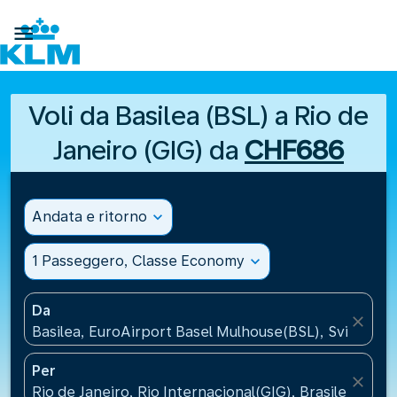

Voli da Basilea (BSL) a Rio de
Janeiro (GIG) da
CHF686
Andata e ritorno
expand_more
1 Passeggero, Classe Economy
expand_more
Da
close
Basilea, EuroAirport Basel Mulhouse(BSL), Svizzera
Per
close
Rio de Janeiro, Rio Internacional(GIG), Brasile