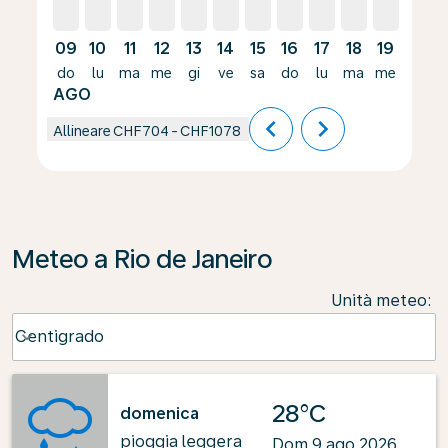
09
10
11
12
13
14
15
16
17
18
19
20
do
lu
ma
me
gi
ve
sa
do
lu
ma
me
gi
AGO
chevron_left
chevron_right
Allineare
CHF704
-
CHF1078
Meteo a Rio de Janeiro
Unità meteo
:
Weather unit option Centigrado Selected
Centigrado
keyboard_arrow_down
28°C
domenica
pioggia leggera
Dom 9 ago 2026