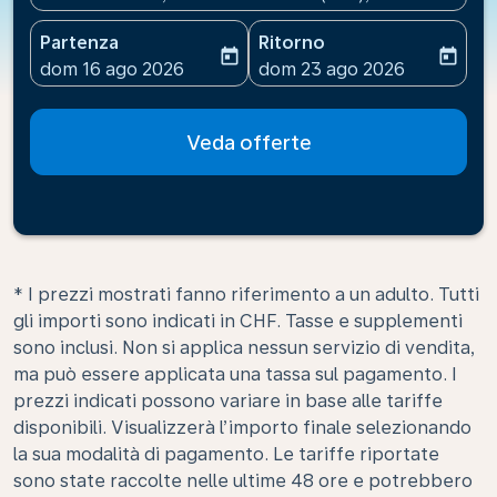
Partenza
Ritorno
today
today
fc-booking-departure-date-aria-label
fc-booking-return-date-ari
dom 16 ago 2026
dom 23 ago 2026
Veda offerte
* I prezzi mostrati fanno riferimento a un adulto. Tutti
gli importi sono indicati in CHF. Tasse e supplementi
sono inclusi. Non si applica nessun servizio di vendita,
ma può essere applicata una tassa sul pagamento. I
prezzi indicati possono variare in base alle tariffe
disponibili. Visualizzerà l’importo finale selezionando
la sua modalità di pagamento. Le tariffe riportate
sono state raccolte nelle ultime 48 ore e potrebbero