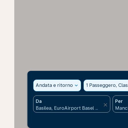
Andata e ritorno
expand_more
1 Passeggero, Cla
Da
Per
close