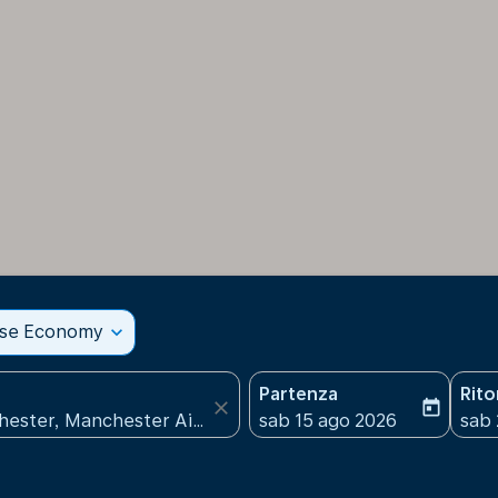
sse Economy
expand_more
Partenza
Rit
close
today
fc-booking-departure-date
fc-b
sab 15 ago 2026
sab 