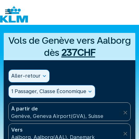

Vols de Genève vers Aalborg
dès
237CHF
Aller-retour
expand_more
1 Passager, Classe Économique
expand_more
À partir de
close
Genève, Geneva Airport(GVA), Suisse
Vers
close
Aalborg, Aalborg(AAL), Danemark