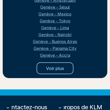
Genève - Amsterdam
Genève - Séoul
Genève - Mexico
Genève - Tokyo
Genève - Lima
Genève - Nairobi
Genève - Buenos Aires
Genève - Panama City
Genève - Accra
Voir plus
Contactez-nous
À propos de KLM
keyboard_arrow_down
keyboard_arrow_down