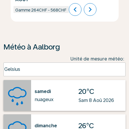
chevron_left
chevron_right
Gamme
264CHF
-
568CHF
Météo à Aalborg
Unité de mesure météo
:
Weather unit option Celsius Selected
Celsius
keyboard_arrow_down
20°C
samedi
nuageux
Sam 8 Aoû 2026
26°C
dimanche