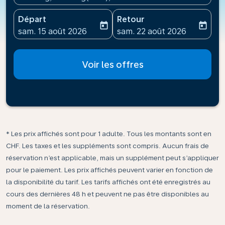
Départ
Retour
today
today
fc-booking-departure-date-aria-label
fc-booking-return-date-ari
sam. 15 août 2026
sam. 22 août 2026
Voir les offres
* Les prix affichés sont pour 1 adulte. Tous les montants sont en
CHF. Les taxes et les suppléments sont compris. Aucun frais de
réservation n’est applicable, mais un supplément peut s’appliquer
pour le paiement. Les prix affichés peuvent varier en fonction de
la disponibilité du tarif. Les tarifs affichés ont été enregistrés au
cours des dernières 48 h et peuvent ne pas être disponibles au
moment de la réservation.