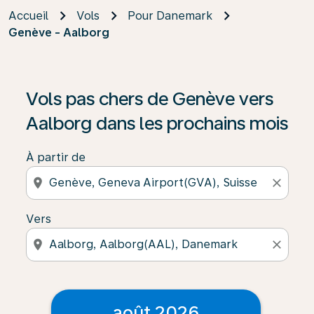
Accueil
Vols
Pour Danemark
Genève - Aalborg
Vols pas chers de Genève vers
Aalborg dans les prochains mois
À partir de
location_on
close
Vers
location_on
close
août 2026