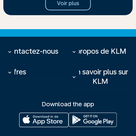
Voir plus
Contactez-nous
À propos de KLM
keyboard_arrow_down
keyboard_arrow_down
Offres
En savoir plus sur
keyboard_arrow_down
keyboard_arrow_down
KLM
Download the app