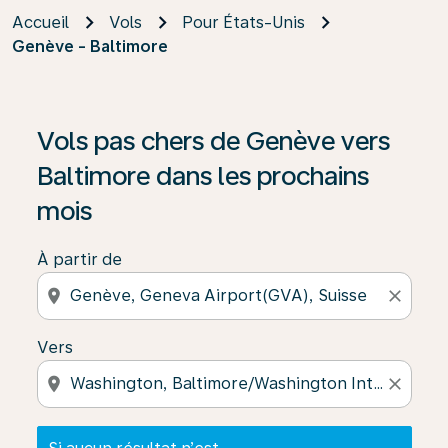
Accueil
Vols
Pour États-Unis
Genève - Baltimore
Si aucun résultat n’est disponible, cliquez sur « Trouver
Vols pas chers de Genève vers
Baltimore dans les prochains
mois
À partir de
location_on
close
Vers
location_on
close