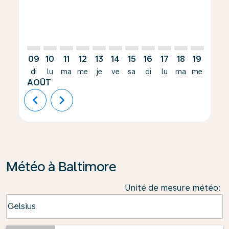
09
10
11
12
13
14
15
16
17
18
19
20
di
lu
ma
me
je
ve
sa
di
lu
ma
me
je
AOÛT
chevron_left
chevron_right
Météo à Baltimore
Unité de mesure météo
:
Weather unit option Celsius Selected
Celsius
keyboard_arrow_down