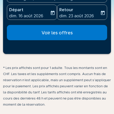
Départ
Retour
today
today
fc-booking-departure-date-aria-label
fc-booking-return-date-ari
dim. 16 août 2026
dim. 23 août 2026
Voir les offres
* Les prix affichés sont pour 1 adulte. Tous les montants sont en
CHF. Les taxes et les suppléments sont compris. Aucun frais de
réservation n’est applicable, mais un supplément peut s’appliquer
pour le paiement. Les prix affichés peuvent varier en fonction de
la disponibilité du tarif. Les tarifs affichés ont été enregistrés au
cours des dernières 48 h et peuvent ne pas être disponibles au
moment de la réservation.