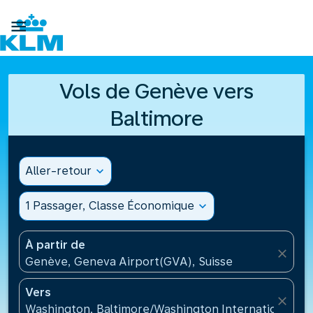

Vols de Genève vers
Baltimore
Aller-retour
expand_more
1 Passager, Classe Économique
expand_more
À partir de
close
Genève, Geneva Airport(GVA), Suisse
Vers
close
Washington, Baltimore/Washington International Air