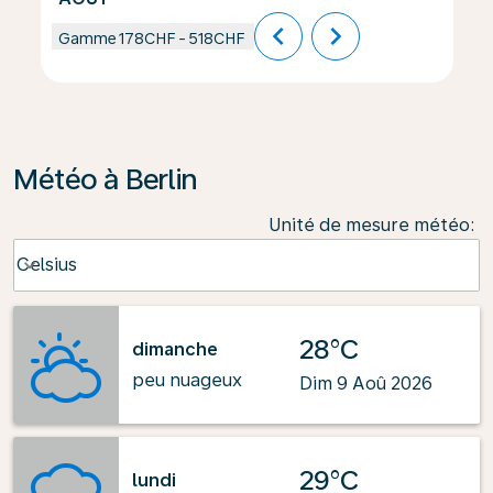
chevron_left
chevron_right
Gamme
178CHF
-
518CHF
Météo à Berlin
Unité de mesure météo
:
Weather unit option Celsius Selected
Celsius
keyboard_arrow_down
28°C
dimanche
peu nuageux
Dim 9 Aoû 2026
29°C
lundi