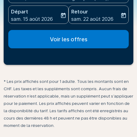
Départ
Retour
today
today
fc-booking-departure-date-aria-label
fc-booking-return-date-ari
sam. 15 août 2026
sam. 22 août 2026
Voir les offres
* Les prix affichés sont pour 1 adulte. Tous les montants sont en
CHF. Les taxes et les suppléments sont compris. Aucun frais de
réservation n’est applicable, mais un supplément peut s’appliquer
pour le paiement. Les prix affichés peuvent varier en fonction de
la disponibilité du tarif. Les tarifs affichés ont été enregistrés au
cours des dernières 48 h et peuvent ne pas être disponibles au
moment de la réservation.