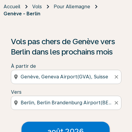
Accueil
Vols
Pour Allemagne
Genève - Berlin
Vols pas chers de Genève vers
Berlin dans les prochains mois
À partir de
location_on
close
Vers
location_on
close
août 2026