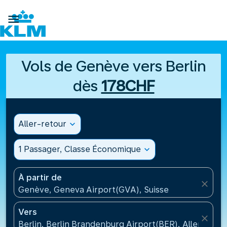

Vols de Genève vers Berlin
dès
178CHF
Aller-retour
expand_more
1 Passager, Classe Économique
expand_more
À partir de
close
Genève, Geneva Airport(GVA), Suisse
Vers
close
Berlin, Berlin Brandenburg Airport(BER), Allemagne