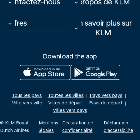
Contactez-nous
À propos de KLM
keyboard_arrow_down
keyboard_arrow_down
Offres
En savoir plus sur
keyboard_arrow_down
keyboard_arrow_down
KLM
Download the app
Tous les pays
Toutes les villes
Pays vers pays
|
|
|
Ville vers ville
Villes de départ
Pays de départ
|
|
|
Villes vers pays
© KLM Royal
Mentions
Déclaration de
Déclaration
Dutch Airlines
légales
confidentialité
d’accessibilité