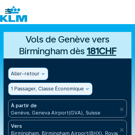

Vols de Genève vers
Birmingham dès
181CHF
Aller-retour
expand_more
1 Passager, Classe Économique
expand_more
À partir de
close
Genève, Geneva Airport(GVA), Suisse
Vers
close
Birmingham, Birmingham Airport(BHX), Royaume-Un