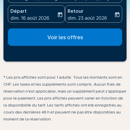
Départ
Retour
today
today
fc-booking-departure-date-aria-label
fc-booking-return-date-ari
dim. 16 août 2026
dim. 23 août 2026
Voir les offres
* Les prix affichés sont pour 1 adulte. Tous les montants sont en
CHF. Les taxes et les suppléments sont compris. Aucun frais de
réservation n’est applicable, mais un supplément peut s’appliquer
pour le paiement. Les prix affichés peuvent varier en fonction de
la disponibilité du tarif. Les tarifs affichés ont été enregistrés au
cours des dernières 48 h et peuvent ne pas être disponibles au
moment de la réservation.