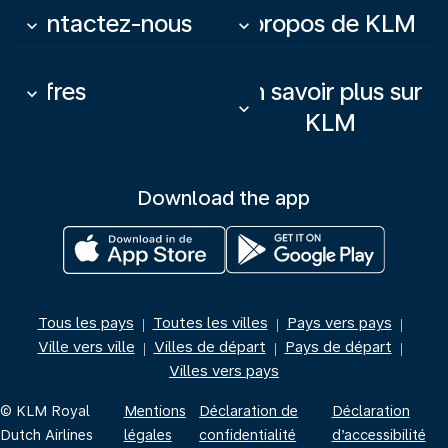
Contactez-nous
À propos de KLM
keyboard_arrow_down
keyboard_arrow_down
Offres
En savoir plus sur
keyboard_arrow_down
keyboard_arrow_down
KLM
Download the app
Tous les pays
Toutes les villes
Pays vers pays
|
|
|
Ville vers ville
Villes de départ
Pays de départ
|
|
|
Villes vers pays
© KLM Royal
Mentions
Déclaration de
Déclaration
Dutch Airlines
légales
confidentialité
d’accessibilité