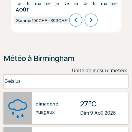
di
lu
ma
me
je
ve
sa
di
lu
ma
me
je
AOÛT
chevron_left
chevron_right
Gamme
190CHF
-
393CHF
Météo à Birmingham
Unité de mesure météo
:
Weather unit option Celsius Selected
Celsius
keyboard_arrow_down
27°C
dimanche
nuageux
Dim 9 Aoû 2026