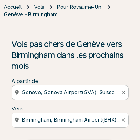
Accueil
Vols
Pour Royaume-Uni
Genève - Birmingham
Vols pas chers de Genève vers
Birmingham dans les prochains
mois
À partir de
location_on
close
Vers
location_on
close