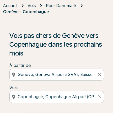
Accueil
Vols
Pour Danemark
Genève - Copenhague
Vols pas chers de Genève vers
Copenhague dans les prochains
mois
À partir de
location_on
close
Vers
location_on
close