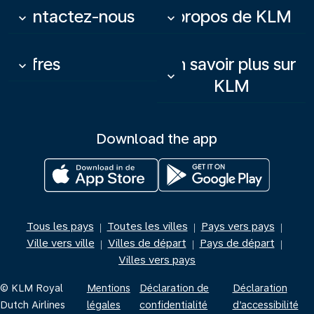
Contactez-nous
À propos de KLM
keyboard_arrow_down
keyboard_arrow_down
Offres
En savoir plus sur
keyboard_arrow_down
keyboard_arrow_down
KLM
Download the app
Tous les pays
Toutes les villes
Pays vers pays
|
|
|
Ville vers ville
Villes de départ
Pays de départ
|
|
|
Villes vers pays
© KLM Royal
Mentions
Déclaration de
Déclaration
Dutch Airlines
légales
confidentialité
d’accessibilité