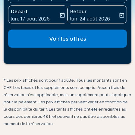
Départ
Retour
today
today
fc-booking-departure-date-aria-label
fc-booking-return-date-ari
lun. 17 août 2026
lun. 24 août 2026
Voir les offres
* Les prix affichés sont pour 1 adulte. Tous les montants sont en
CHF. Les taxes et les suppléments sont compris. Aucun frais de
réservation n’est applicable, mais un supplément peut s’appliquer
pour le paiement. Les prix affichés peuvent varier en fonction de
la disponibilité du tarif. Les tarifs affichés ont été enregistrés au
cours des dernières 48 h et peuvent ne pas être disponibles au
moment de la réservation.