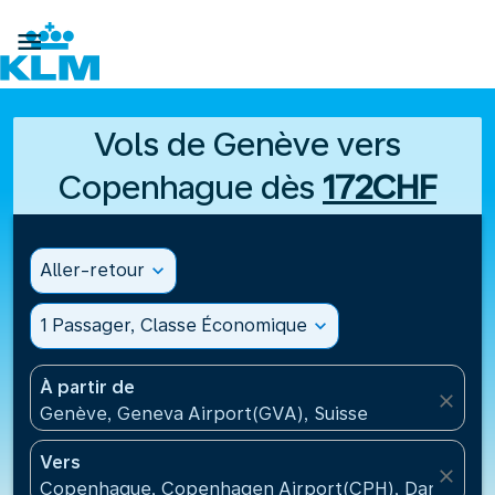

Vols de Genève vers
Copenhague dès
172CHF
Aller-retour
expand_more
1 Passager, Classe Économique
expand_more
À partir de
close
Genève, Geneva Airport(GVA), Suisse
Vers
close
Copenhague, Copenhagen Airport(CPH), Danemark