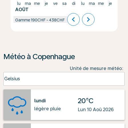
lu
ma
me
je
ve
sa
di
lu
ma
me
je
ve
AOÛT
chevron_left
chevron_right
Gamme
190CHF
-
438CHF
Météo à Copenhague
Unité de mesure météo
:
Weather unit option Celsius Selected
Celsius
keyboard_arrow_down
20°C
lundi
légère pluie
Lun 10 Aoû 2026