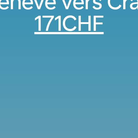
enève vers Cr
171CHF