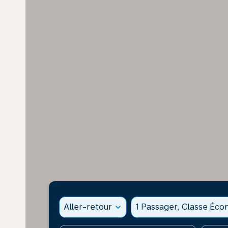
Aller-retour
expand_more
1 Passager, Classe Éc