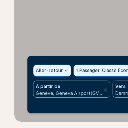
Aller-retour
expand_more
1 Passager, Classe Éc
À partir de
Vers
close