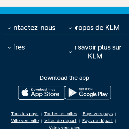
Contactez-nous
À propos de KLM
keyboard_arrow_down
keyboard_arrow_down
Offres
En savoir plus sur
keyboard_arrow_down
keyboard_arrow_down
KLM
Download the app
Tous les pays
Toutes les villes
Pays vers pays
|
|
|
Ville vers ville
Villes de départ
Pays de départ
|
|
|
Villes vers pays