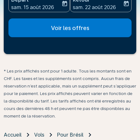
today
today
fc-booking-departure-date-aria-label
fc-booking-return-date-ari
sam. 15 août 2026
sam. 22 août 2026
Voir les offres
* Les prix affichés sont pour 1 adulte. Tous les montants sont en
CHF. Les taxes et les suppléments sont compris. Aucun frais de
réservation n’est applicable, mais un supplément peut s’appliquer
pour le paiement. Les prix affichés peuvent varier en fonction de
la disponibilité du tarif. Les tarifs affichés ont été enregistrés au
cours des dernières 48 h et peuvent ne pas être disponibles au
moment de la réservation.
Accueil
Vols
Pour Brésil