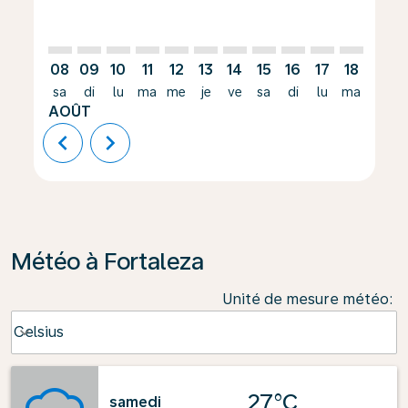
08
09
10
11
12
13
14
15
16
17
18
19
sa
di
lu
ma
me
je
ve
sa
di
lu
ma
me
AOÛT
chevron_left
chevron_right
Météo à Fortaleza
Unité de mesure météo
:
Weather unit option Celsius Selected
Celsius
keyboard_arrow_down
27°C
samedi