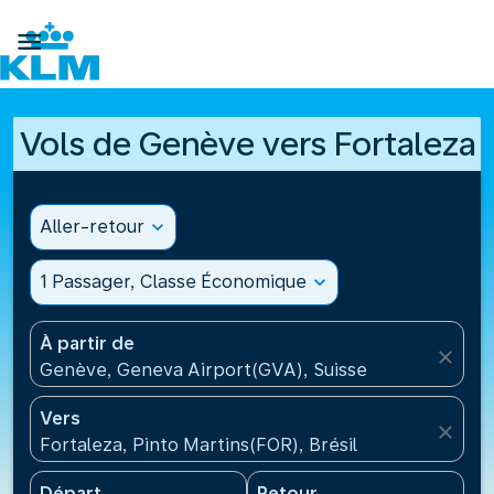

Vols de Genève vers Fortaleza
Aller-retour
expand_more
1 Passager, Classe Économique
expand_more
À partir de
close
Genève, Geneva Airport(GVA), Suisse
Vers
close
Fortaleza, Pinto Martins(FOR), Brésil
Départ
Retour