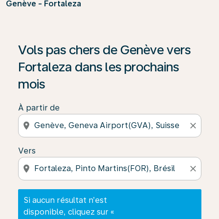
Genève - Fortaleza
Si aucun résultat n’est disponible, cliquez sur « Trouver
Vols pas chers de Genève vers
Fortaleza dans les prochains
mois
À partir de
location_on
close
Vers
location_on
close
Si aucun résultat n’est
disponible, cliquez sur «