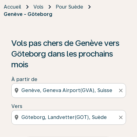
Accueil
Vols
Pour Suède
Genève - Göteborg
Vols pas chers de Genève vers
Göteborg dans les prochains
mois
À partir de
location_on
close
Vers
location_on
close