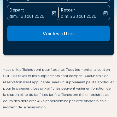
Départ
Retour
today
today
fc-booking-departure-date-aria-label
fc-booking-return-date-ari
dim. 16 août 2026
dim. 23 août 2026
Voir les offres
* Les prix affichés sont pour 1 adulte. Tous les montants sont en
CHF. Les taxes et les suppléments sont compris. Aucun frais de
réservation n’est applicable, mais un supplément peut s’appliquer
pour le paiement. Les prix affichés peuvent varier en fonction de
la disponibilité du tarif. Les tarifs affichés ont été enregistrés au
cours des dernières 48 h et peuvent ne pas être disponibles au
moment de la réservation.