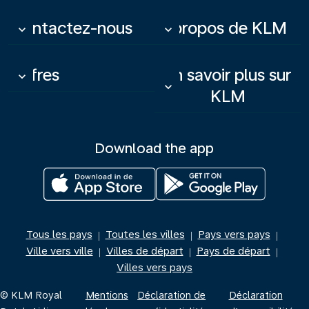
Contactez-nous
À propos de KLM
keyboard_arrow_down
keyboard_arrow_down
Offres
En savoir plus sur
keyboard_arrow_down
keyboard_arrow_down
KLM
Download the app
Tous les pays
Toutes les villes
Pays vers pays
|
|
|
Ville vers ville
Villes de départ
Pays de départ
|
|
|
Villes vers pays
© KLM Royal
Mentions
Déclaration de
Déclaration