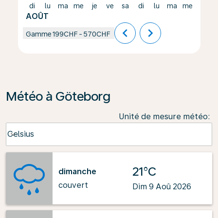
di
lu
ma
me
je
ve
sa
di
lu
ma
me
je
AOÛT
chevron_left
chevron_right
Gamme
199CHF
-
570CHF
Météo à Göteborg
Unité de mesure météo
:
Weather unit option Celsius Selected
Celsius
keyboard_arrow_down
21°C
dimanche
couvert
Dim 9 Aoû 2026