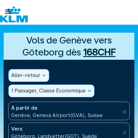

Vols de Genève vers
Göteborg dès
168CHF
Aller-retour
expand_more
1 Passager, Classe Économique
expand_more
À partir de
close
Genève, Geneva Airport(GVA), Suisse
Vers
close
Göteborg, Landvetter(GOT), Suède